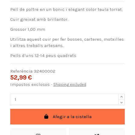
Pell de poltre en un bonic i elegant color teula torrat.
Cuir greixat amb brillantor.
Grossor 1,00 mm
Utilitza aquest cuir per fer bosses, carteres, motxilles
i altres treballs artesans.
Pells d'uns 12-14 peus quadrats
Referència
32400002
52,99 €
Impostos exclosos
Shipping excluded
Afegir a la cistella