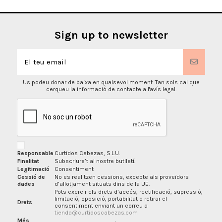
Sign up to newsletter
Us podeu donar de baixa en qualsevol moment. Tan sols cal que
cerqueu la informació de contacte a l'avís legal.
Responsable
Curtidos Cabezas, S.L.U.
Finalitat
Subscriure’t al nostre butlletí.
Legitimació
Consentiment
Cessió de
No es realitzen cessions, excepte als proveïdors
dades
d’allotjament situats dins de la UE.
Pots exercir els drets d’accés, rectificació, supressió,
limitació, oposició, portabilitat o retirar el
Drets
consentiment enviant un correu a
tienda@curtidoscabezas.com
Més