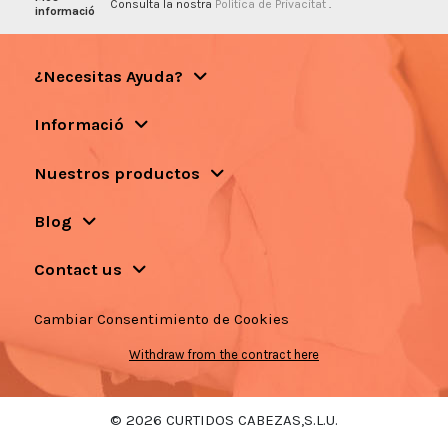
Consulta la nostra
Política de Privacitat
.
informació
¿Necesitas Ayuda?
Informació
Nuestros productos
Blog
Contact us
Cambiar Consentimiento de Cookies
Withdraw from the contract here
© 2026 CURTIDOS CABEZAS,S.L.U.