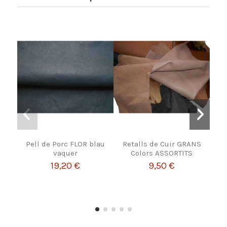
Pell de Porc FLOR blau
Retalls de Cuir GRANS
Fil 
vaquer
Colors ASSORTITS
19,20 €
9,50 €