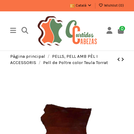
Català
Wishlist (
0
)
0
Pàgina principal
PELLS, PELL AMB PÈL I
ACCESSORIS
Pell de Poltre color Teula Torrat