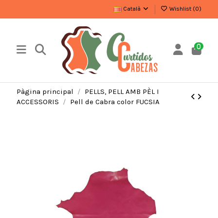
Català
Wishlist (
0
)
0
Pàgina principal
PELLS, PELL AMB PÈL I
ACCESSORIS
Pell de Cabra color FUCSIA