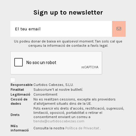
Sign up to newsletter
Us podeu donar de baixa en qualsevol moment. Tan sols cal que
cerqueu la informació de contacte a l'avís legal.
Responsable
Curtidos Cabezas, S.L.U.
Finalitat
Subscriure’t al nostre butlletí.
Legitimació
Consentiment
Cessió de
No es realitzen cessions, excepte als proveïdors
dades
d’allotjament situats dins de la UE.
Pots exercir els drets d’accés, rectificació, supressió,
limitació, oposició, portabilitat o retirar el
Drets
consentiment enviant un correu a
tienda@curtidoscabezas.com
Més
Consulta la nostra
Política de Privacitat
.
informació