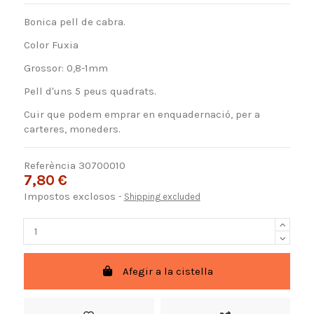
Bonica pell de cabra.
Color Fuxia
Grossor: 0,8-1mm
Pell d'uns 5 peus quadrats.
Cuir que podem emprar en enquadernació, per a
carteres, moneders.
Referència
30700010
7,80 €
Impostos exclosos
Shipping excluded
Afegir a la cistella