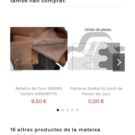
també han comprat:
Retalls de Cuir GRANS
Patrons Gratuïts Unió de
Pel
Colors ASSORTITS
Peces de cuir
9,50 €
0,00 €
16 altres productes de la mateixa