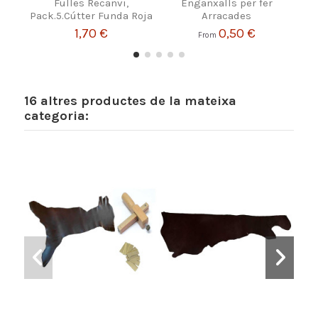
Fulles Recanvi,
Enganxalls per fer
Le
Pack.5.Cútter Funda Roja
Arracades
1,70 €
0,50 €
From
16 altres productes de la mateixa
categoria: