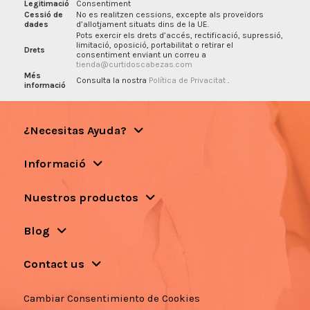
Legitimació
Consentiment
Cessió de
No es realitzen cessions, excepte als proveïdors
dades
d’allotjament situats dins de la UE.
Pots exercir els drets d’accés, rectificació, supressió,
limitació, oposició, portabilitat o retirar el
Drets
consentiment enviant un correu a
tienda@curtidoscabezas.com
Més
Consulta la nostra
Política de Privacitat
.
informació
¿Necesitas Ayuda?
Informació
Nuestros productos
Blog
Contact us
Cambiar Consentimiento de Cookies