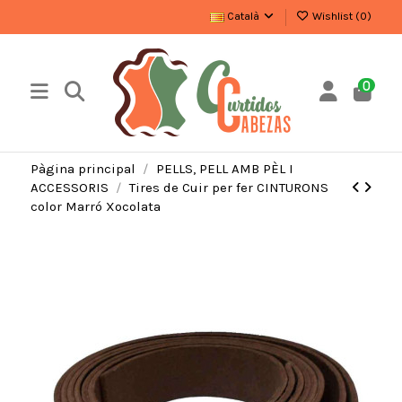
Català
Wishlist (
0
)
0
Pàgina principal
PELLS, PELL AMB PÈL I
ACCESSORIS
Tires de Cuir per fer CINTURONS
color Marró Xocolata