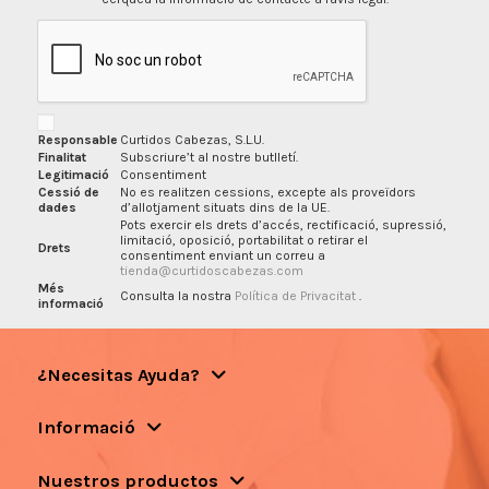
Responsable
Curtidos Cabezas, S.L.U.
Finalitat
Subscriure’t al nostre butlletí.
Legitimació
Consentiment
Cessió de
No es realitzen cessions, excepte als proveïdors
dades
d’allotjament situats dins de la UE.
Pots exercir els drets d’accés, rectificació, supressió,
limitació, oposició, portabilitat o retirar el
Drets
consentiment enviant un correu a
tienda@curtidoscabezas.com
Més
Consulta la nostra
Política de Privacitat
.
informació
¿Necesitas Ayuda?
Informació
Nuestros productos