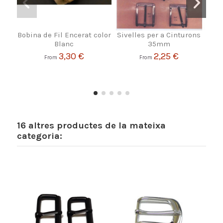
Bobina de Fil Encerat color
Sivelles per a Cinturons
Siv
Blanc
35mm
Va
3,30 €
2,25 €
From
From
16 altres productes de la mateixa
categoria: