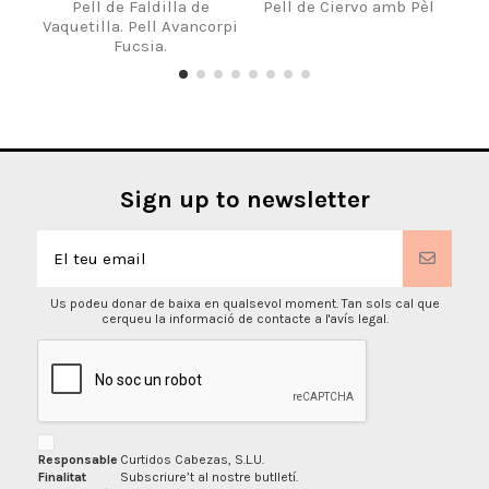
Pell de Faldilla de
Pell de Ciervo amb Pèl
Va
Vaquetilla. Pell Avancorpi
Fucsia.
Sign up to newsletter
Us podeu donar de baixa en qualsevol moment. Tan sols cal que
cerqueu la informació de contacte a l'avís legal.
Responsable
Curtidos Cabezas, S.L.U.
Finalitat
Subscriure’t al nostre butlletí.