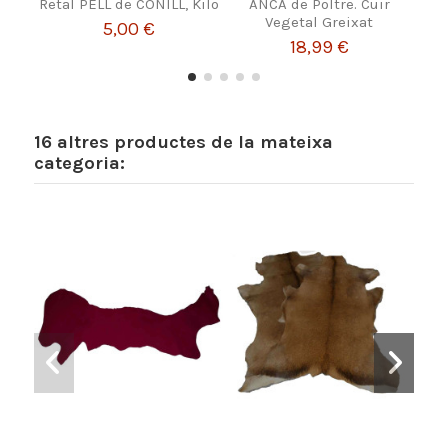
Retal PELL de CONILL, Kilo
ANCA de Poltre. Cuir
Gr
Vegetal Greixat
C
5,00 €
18,99 €
16 altres productes de la mateixa
categoria: