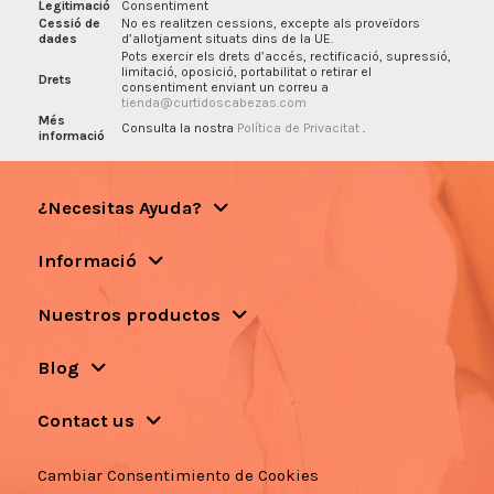
Legitimació
Consentiment
Cessió de
No es realitzen cessions, excepte als proveïdors
dades
d’allotjament situats dins de la UE.
Pots exercir els drets d’accés, rectificació, supressió,
limitació, oposició, portabilitat o retirar el
Drets
consentiment enviant un correu a
tienda@curtidoscabezas.com
Més
Consulta la nostra
Política de Privacitat
.
informació
¿Necesitas Ayuda?
Informació
Nuestros productos
Blog
Contact us
Cambiar Consentimiento de Cookies