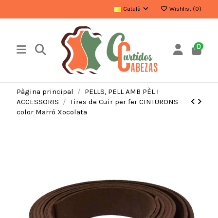
Català
Wishlist (
0
)
0
Pàgina principal
PELLS, PELL AMB PÈL I
ACCESSORIS
Tires de Cuir per fer CINTURONS
color Marró Xocolata