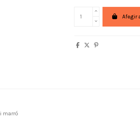
Afegir 
 i marró