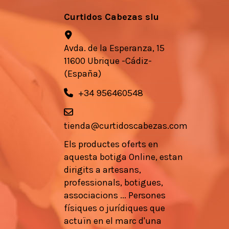
Curtidos Cabezas slu
Avda. de la Esperanza, 15
11600 Ubrique -Cádiz-
(España)
+34 956460548
tienda@curtidoscabezas.com
Els
productes
oferts en
aquesta botiga
Online,
estan
dirigits a
artesans
,
professionals
, botigues,
associacions
...
Persones
físiques
o
jurídiques que
actuïn en
el marc d'una