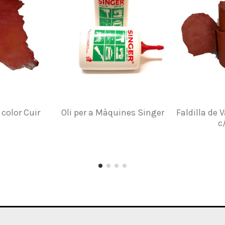
 color Cuir
Oli per a Màquines Singer
Faldilla de
c