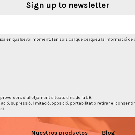
Sign up to newsletter
xa en qualsevol moment. Tan sols cal que cerqueu la informació de co
proveïdors d’allotjament situats dins de la UE.
cació, supressió, limitació, oposició, portabilitat o retirar el consen
tat
.
Nuestros productos
Blog