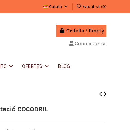
Català
Wishlist (
0
)
Cistella
/
Empty
Connectar-se
NTS
OFERTES
BLOG
itació COCODRIL