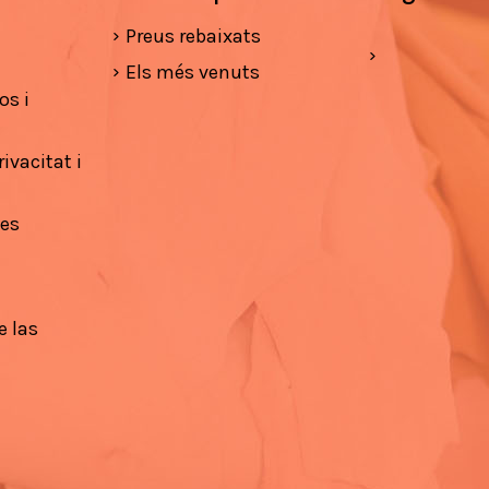
Preus rebaixats
Els més venuts
os i
ivacitat i
ies
e las