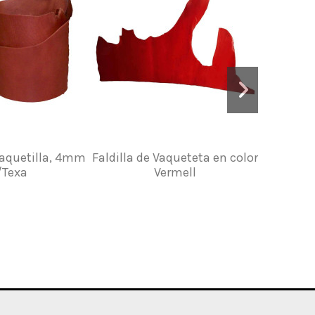
 Vaquetilla, 4mm
Faldilla de Vaqueteta en color
Peus New
/Texa
Vermell