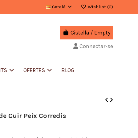
Català
Wishlist (
0
)
Cistella
/
Empty
Connectar-se
NTS
OFERTES
BLOG
de Cuir Peix Corredís