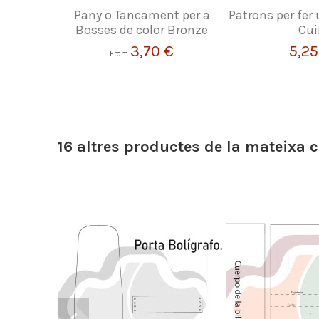
Pany o Tancament per a
Patrons per fer 
Bosses de color Bronze
Cui
3,70 €
5,25
From
16 altres productes de la mateixa c