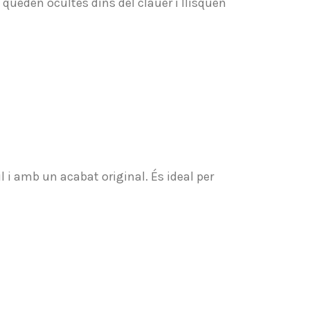
queden ocultes dins del clauer i llisquen
 i amb un acabat original. És ideal per