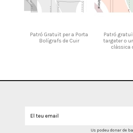
Patró Gratuït per a Porta
Patró gratuï
Bolígrafs de Cuir
targeter o u
clàssica 
Us podeu donar de bai