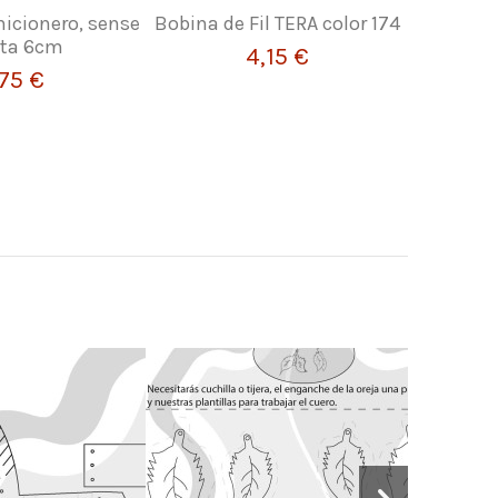
nicionero, sense
Bobina de Fil TERA color 174
Sivell
ta 6cm
cinturó –
4,15 €
,75 €