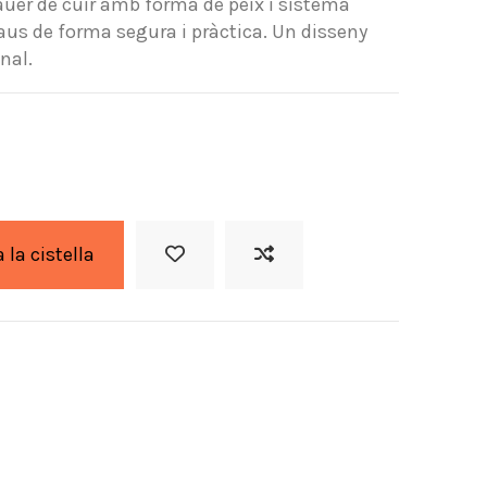
lauer de cuir amb forma de peix i sistema
laus de forma segura i pràctica. Un disseny
nal.
a la cistella