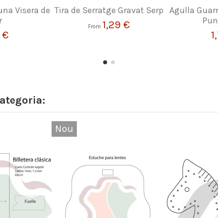
una Visera de
Tira de Serratge Gravat Serp
Agulla Guar
r
Pun
1,29 €
From
 €
1
ategoria:
Nou