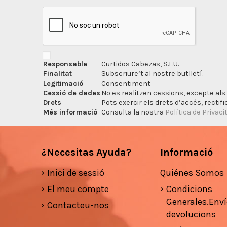
Responsable
Curtidos Cabezas, S.L.U.
Finalitat
Subscriure’t al nostre butlletí.
Legitimació
Consentiment
Cessió de dades
No es realitzen cessions, excepte als 
Drets
Pots exercir els drets d’accés, rectifi
Més informació
Consulta la nostra
Política de Privaci
¿Necesitas Ayuda?
Informació
Inici de sessió
Quiénes Somos
El meu compte
Condicions
Generales.Enví
Contacteu-nos
devolucions