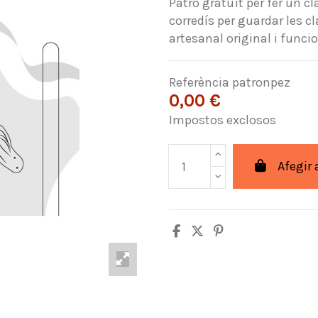
Patró gratuït per fer un c
corredís per guardar les c
artesanal original i funcio
Referència
patronpez
0,00 €
Impostos exclosos
Afegir 