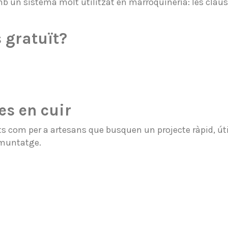
 un sistema molt utilitzat en marroquineria: les claus 
 gratuït?
es en cuir
ts com per a artesans que busquen un projecte ràpid, útil
i muntatge.