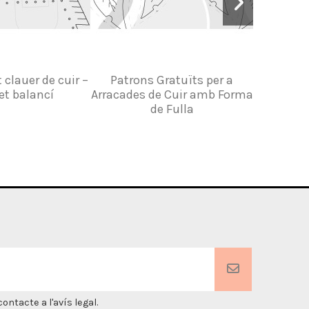
 clauer de cuir –
Patrons Gratuïts per a
Patró Grat
et balancí
Arracades de Cuir amb Forma
Dona: Bill
de Fulla
Por
ntacte a l'avís legal.