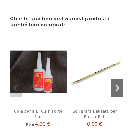
Clients que han vist aquest producte
també han comprat:
Cola per a El Cuir, Forte
Bolígrafs Daurats per
C
Plus
Pintar Pell
4,90 €
0,60 €
From