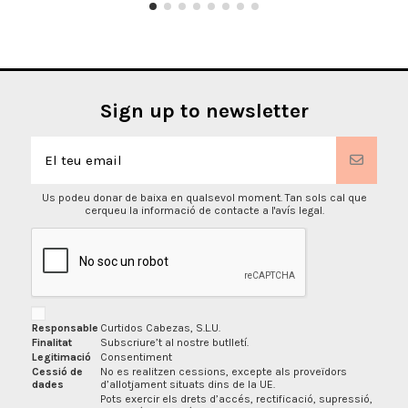
Sign up to newsletter
Us podeu donar de baixa en qualsevol moment. Tan sols cal que
cerqueu la informació de contacte a l'avís legal.
Responsable
Curtidos Cabezas, S.L.U.
Finalitat
Subscriure’t al nostre butlletí.
Legitimació
Consentiment
Cessió de
No es realitzen cessions, excepte als proveïdors
dades
d’allotjament situats dins de la UE.
Pots exercir els drets d’accés, rectificació, supressió,