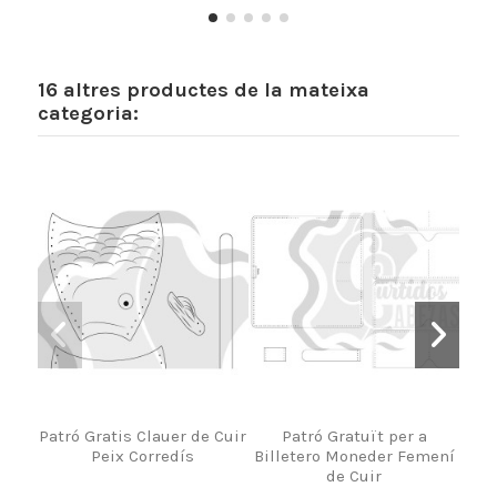
16 altres productes de la mateixa
categoria:
Patró Gratis Clauer de Cuir
Patró Gratuït per a
Patr
Peix Corredís
Billetero Moneder Femení
de Cuir