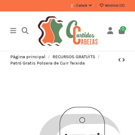
Català
Wishlist (
0
)
0
Pàgina principal
RECURSOS GRATUÏTS
Patró Gratis Polsera de Cuir Teixida