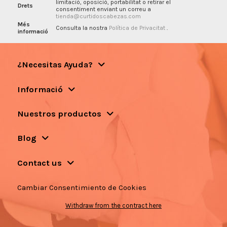
limitació, oposició, portabilitat o retirar el
Drets
consentiment enviant un correu a
tienda@curtidoscabezas.com
Més
Consulta la nostra
Política de Privacitat
.
informació
¿Necesitas Ayuda?
Informació
Nuestros productos
Blog
Contact us
Cambiar Consentimiento de Cookies
Withdraw from the contract here