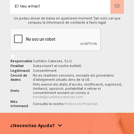
Us podeu donar de baixa en qualsevol moment. Tan sols cal que
cerqueu la informació de contacte a l'avís legal.
Responsable
Curtidos Cabezas, S.L.U.
Finalitat
Subscriure’t al nostre butlletí.
Legitimació
Consentiment
Cessió de
No es realitzen cessions, excepte als proveïdors
dades
d’allotjament situats dins de la UE.
Pots exercir els drets d’accés, rectificació, supressió,
limitació, oposició, portabilitat o retirar el
Drets
consentiment enviant un correu a
tienda@curtidoscabezas.com
Més
Consulta la nostra
Política de Privacitat
.
informació
¿Necesitas Ayuda?