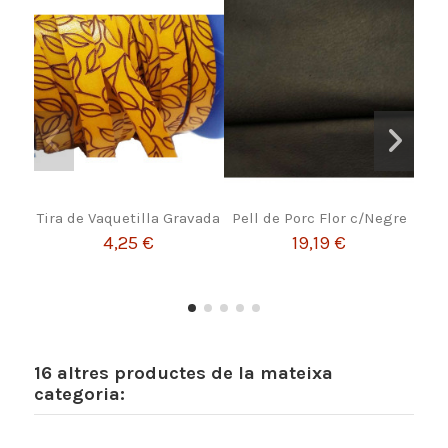
Tira de Vaquetilla Gravada
Pell de Porc Flor c/Negre
Kit.
4,25 €
19,19 €
16 altres productes de la mateixa
categoria: