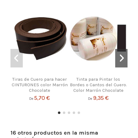
Tiras de Cuero para hacer
Tinta para Pintar los
P
CINTURONES color Marrón
Bordes o Cantos del Cuero.
Llav
Chocolate
Color Marrón Chocolate
5,70 €
9,35 €
De
De
16 otros productos en la misma