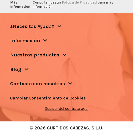
Más
Consulta nuestra
Política de Privacidad
para más
información
información.
¿Necesitas Ayuda?
Información
Nuestros productos
Blog
Contacta con nosotros
Cambiar Consentimiento de Cookies
Desistir del contrato aquí
© 2026 CURTIDOS CABEZAS, S.L.U.