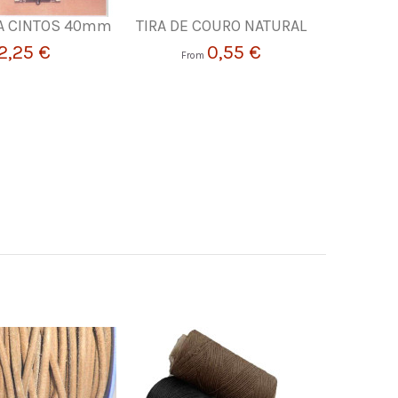
RA CINTOS 40mm
TIRA DE COURO NATURAL
PESCO
CASTA
2,25 €
0,55 €
From
70,08 