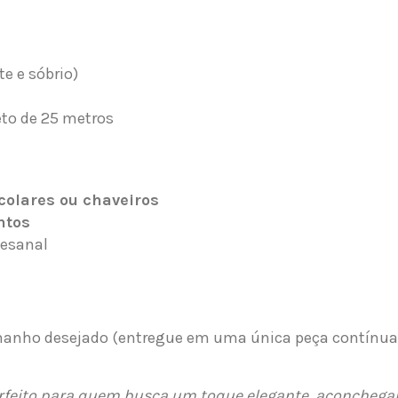
e e sóbrio)
to de 25 metros
colares ou chaveiros
ntos
tesanal
manho desejado (entregue em uma única peça contínua,
rfeito para quem busca um toque elegante, aconchegant