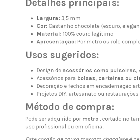
Detalhes principais:
Largura:
3,5 mm
Cor:
Castanho chocolate (escuro, elegant
Material:
100% couro legítimo
Apresentação:
Por metro ou rolo comple
Usos sugeridos:
Design de
acessórios como pulseiras, 
Acessórios para
bolsas, carteiras ou ci
Decoração e fechos em encadernação ar
Projetos DIY, artesanato ou restaurações
Método de compra:
Pode ser adquirido por
metro
, cortado no ta
uso profissional ou em oficina.
Este cordão de couro marrom chocolate é pe