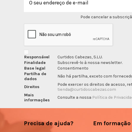
Pode cancelar a subscriçã
Responsável
Curtidos Cabezas, S.L.U.
Finalidade
Subscrevê-lo à nossa newsletter.
Base legal
Consentimento
Partilha de
Não há partilha, exceto com fornecedo
dados
Pode exercer os direitos de acesso, r
Direitos
tienda@curtidoscabezas.com
Mais
Consulte a nossa
Política de Privacid
informações
Precisa de ajuda?
Em formação