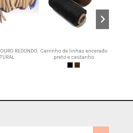
COURO REDONDO,
Carrinho de linhas encerado
Fita 
TURAL
preto e castanho
lubr