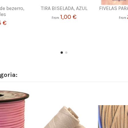
de bezerro,
TIRA BISELADA, AZUL
FIVELAS PA
des
1,00 €
From
From
5 €
goria: