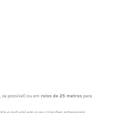
 se possível) ou em
rolos de 25 metros
para
e e natural em suas criações artesanais,