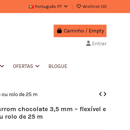
Português PT
Wishlist (
0
)
Carrinho
/
Empty
Entrar
OFERTAS
BLOGUE
 ou rolo de 25 m
rom chocolate 3,5 mm – flexível e
u rolo de 25 m