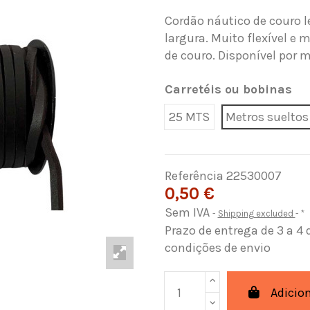
Cordão náutico de couro 
largura. Muito flexível e m
de couro. Disponível por me
Carretéis ou bobinas
25 MTS
Metros sueltos
Referência
22530007
0,50 €
Sem IVA
Shipping excluded
*
Prazo de entrega de 3 a 4 
condições de envio
Adicio