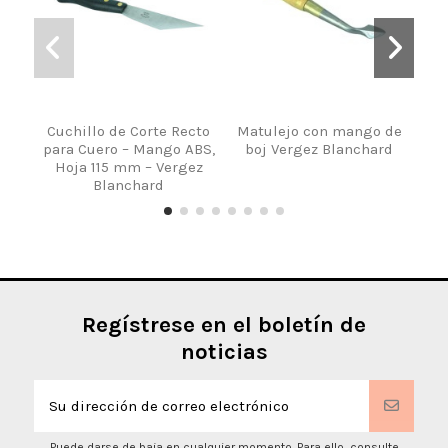
Cuchillo de Corte Recto
Matulejo con mango de
Cuc
para Cuero – Mango ABS,
boj Vergez Blanchard
Hoja 115 mm – Vergez
Izq
Blanchard
Regístrese en el boletín de
noticias
Puede darse de baja en cualquier momento. Para ello, consulte