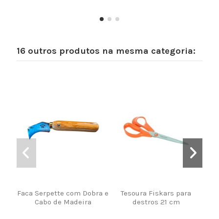
16 outros produtos na mesma categoria:
Faca Serpette com Dobra e
Tesoura Fiskars para
Es
Cabo de Madeira
destros 21 cm
Amar