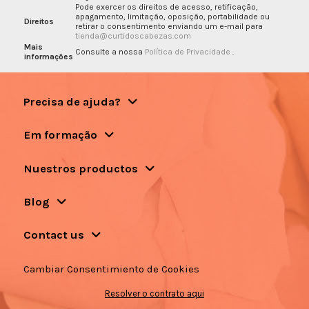
Pode exercer os direitos de acesso, retificação,
apagamento, limitação, oposição, portabilidade ou
Direitos
retirar o consentimento enviando um e-mail para
tienda@curtidoscabezas.com
Mais
Consulte a nossa
Política de Privacidade
.
informações
Precisa de ajuda?
Em formação
Nuestros productos
Blog
Contact us
Cambiar Consentimiento de Cookies
Resolver o contrato aqui