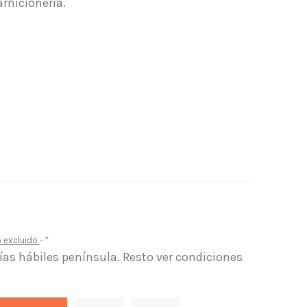
rnicionería.
o excluido
*
días hábiles península. Resto ver condiciones