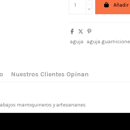
Añadir 
aguja
aguja guarnicione
o
Nuestros Clientes Opinan
trabajos marroquineros y artesananes