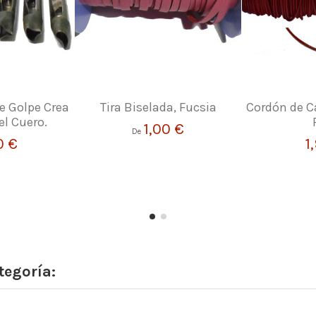
 Golpe Crea
Tira Biselada, Fucsia
Cordón de C
el Cuero.
1,00 €
De
0 €
1
tegoría: