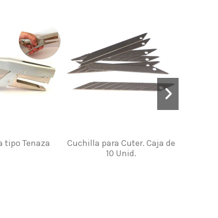
 tipo Tenaza
Cuchilla para Cuter. Caja de
Fu
10 Unid.
"L'Ind
Herramien