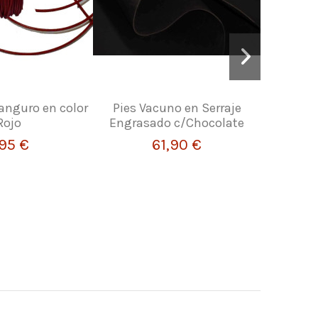
anguro en color
Pies Vacuno en Serraje
Paleta pa
Rojo
Engrasado c/Chocolate
o
,95 €
61,90 €
1,62 
a