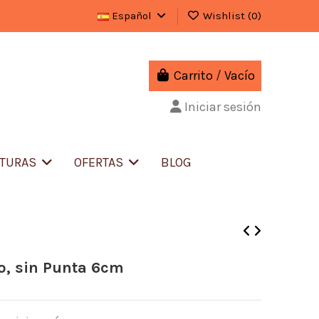
Español
Wishlist (
0
)
Carrito
/
Vacío
Iniciar sesión
ITURAS
OFERTAS
BLOG
o, sin Punta 6cm