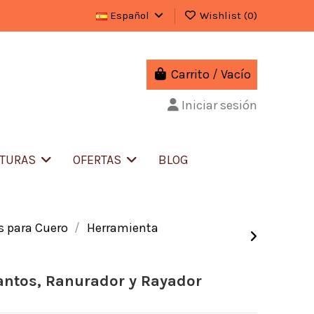
Español
Wishlist (
0
)
Carrito
/
Vacío
Iniciar sesión
ITURAS
OFERTAS
BLOG
 para Cuero
Herramienta
ntos, Ranurador y Rayador