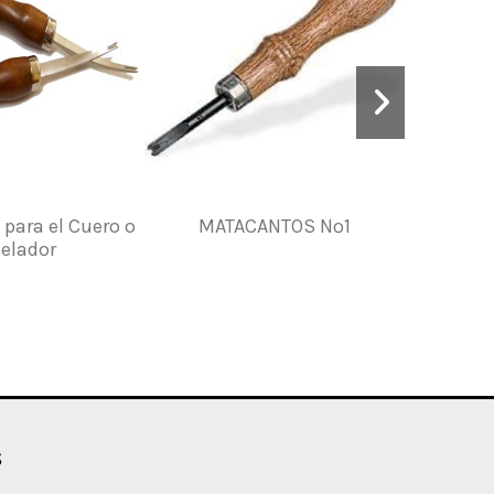
para el Cuero o
MATACANTOS Nº1
Bi
selador
s