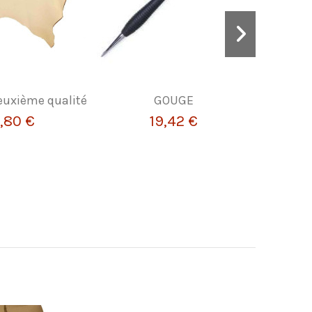
R
uxième qualité
GOUGE
TEINTUR
,80 €
19,42 €