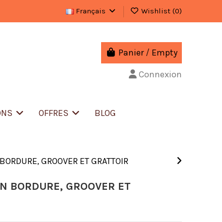
Français
Wishlist (
0
)
Panier
/
Empty
Connexion
ONS
OFFRES
BLOG
N BORDURE, GROOVER ET GRATTOIR
EN BORDURE, GROOVER ET