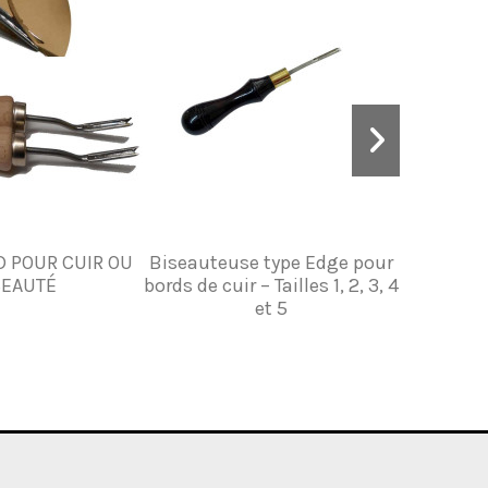
D POUR CUIR OU
Biseauteuse type Edge pour
Chanfr
SEAUTÉ
bords de cuir – Tailles 1, 2, 3, 4
tr
et 5