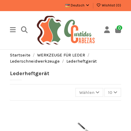
Deutsch
Wishlist (
0
)
0
Startseite
WERKZEUGE FÜR LEDER
Lederschneidwerkzeuge
Lederheftgerät
Lederheftgerät
Wählen
10