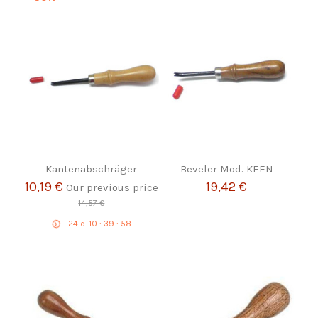
Kantenabschräger
Beveler Mod. KEEN
10,19 €
19,42 €
Our previous price
14,57 €
24
d.
10
:
39
:
58