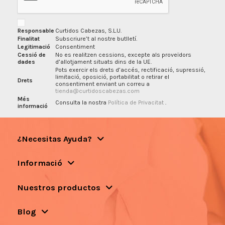
Responsable
Curtidos Cabezas, S.L.U.
Finalitat
Subscriure’t al nostre butlletí.
Legitimació
Consentiment
Cessió de
No es realitzen cessions, excepte als proveïdors
dades
d’allotjament situats dins de la UE.
Pots exercir els drets d’accés, rectificació, supressió,
limitació, oposició, portabilitat o retirar el
Drets
consentiment enviant un correu a
tienda@curtidoscabezas.com
Més
Consulta la nostra
Política de Privacitat
.
informació
¿Necesitas Ayuda?
Informació
Nuestros productos
Blog