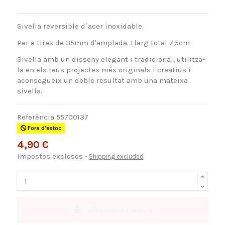
Sivella reversible d´acer inoxidable.
Per a tires de 35mm d'amplada. Llarg total 7,5cm
Sivella amb un disseny elegant i tradicional, utilitza-
la en els teus projectes més originals i creatius i
aconsegueix un doble resultat amb una mateixa
sivella.
Referència
55700137
Fora d'estoc
4,90 €
Impostos exclosos
Shipping excluded
Afegir a la cistella