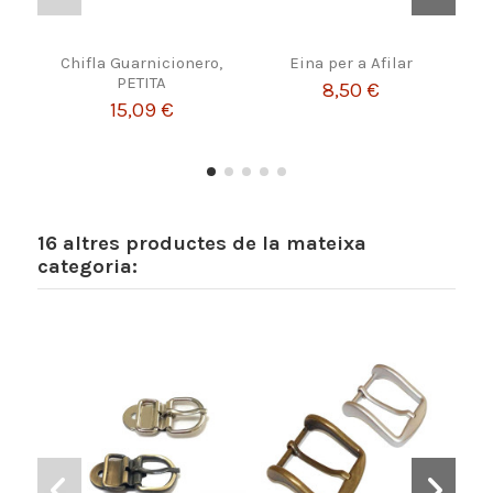
Chifla Guarnicionero,
Eina per a Afilar
A
PETITA
8,50 €
15,09 €
16 altres productes de la mateixa
categoria: