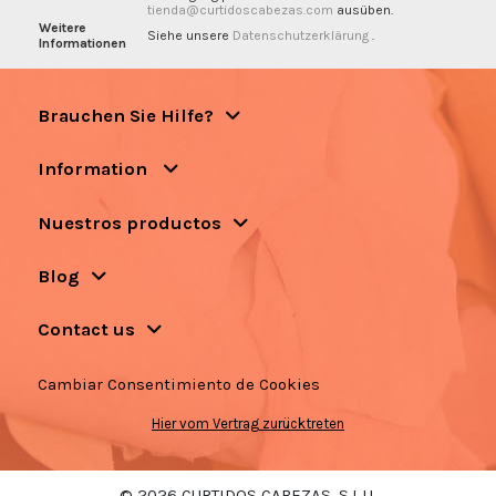
tienda@curtidoscabezas.com
ausüben.
Weitere
Siehe unsere
Datenschutzerklärung
.
Informationen
Brauchen Sie Hilfe?
Information
Nuestros productos
Blog
Contact us
Cambiar Consentimiento de Cookies
Hier vom Vertrag zurücktreten
© 2026 CURTIDOS CABEZAS, S.L.U.