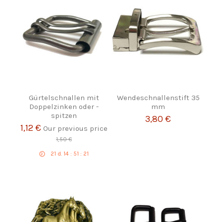
Gürtelschnallen mit
Wendeschnallenstift 35
Doppelzinken oder -
mm
spitzen
3,80 €
1,12 €
Our previous price
1,50 €
21
d.
14
:
51
:
20