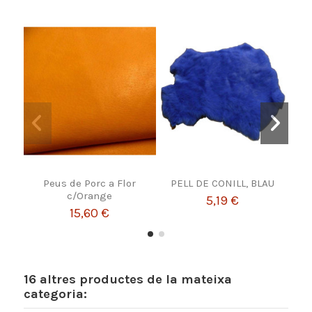
Peus de Porc a Flor
PELL DE CONILL, BLAU
Cuer
c/Orange
Fa
5,19 €
15,60 €
16 altres productes de la mateixa
categoria: