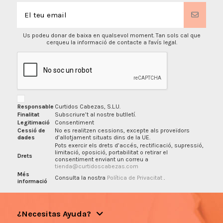
Us podeu donar de baixa en qualsevol moment. Tan sols cal que
cerqueu la informació de contacte a l'avís legal.
Responsable
Curtidos Cabezas, S.L.U.
Finalitat
Subscriure’t al nostre butlletí.
Legitimació
Consentiment
Cessió de
No es realitzen cessions, excepte als proveïdors
dades
d’allotjament situats dins de la UE.
Pots exercir els drets d’accés, rectificació, supressió,
limitació, oposició, portabilitat o retirar el
Drets
consentiment enviant un correu a
tienda@curtidoscabezas.com
Més
Consulta la nostra
Política de Privacitat
.
informació
¿Necesitas Ayuda?