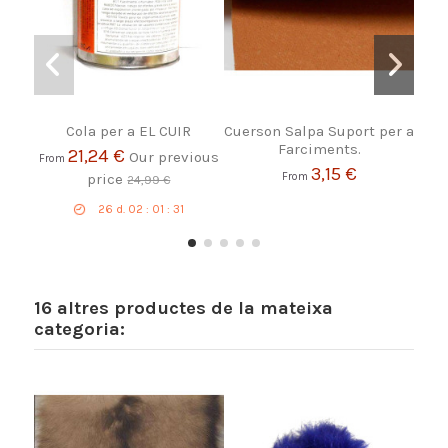
Cola per a EL CUIR
Cuerson Salpa Suport per a
Farciments.
21,24 €
Our previous
From
3,15 €
price
From
24,99 €
26
d.
02
:
01
:
31
16 altres productes de la mateixa
categoria: