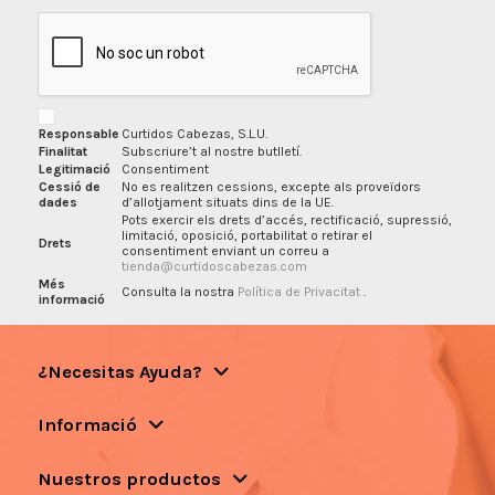
Responsable
Curtidos Cabezas, S.L.U.
Finalitat
Subscriure’t al nostre butlletí.
Legitimació
Consentiment
Cessió de
No es realitzen cessions, excepte als proveïdors
dades
d’allotjament situats dins de la UE.
Pots exercir els drets d’accés, rectificació, supressió,
limitació, oposició, portabilitat o retirar el
Drets
consentiment enviant un correu a
tienda@curtidoscabezas.com
Més
Consulta la nostra
Política de Privacitat
.
informació
¿Necesitas Ayuda?
Informació
Nuestros productos