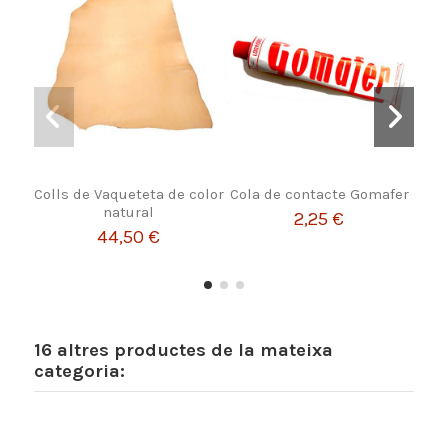
Colls de Vaqueteta de color
Cola de contacte Gomafer
Líqu
natural
2,25 €
44,50 €
16 altres productes de la mateixa
categoria: