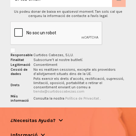
Us podeu donar de baixa en qualsevol moment. Tan sols cal que
cerqueu la informació de contacte a l'avís legal.
Responsable
Curtidos Cabezas, S.L.U.
Finalitat
Subscriure’t al nostre butlletí.
Legitimació
Consentiment
Cessió de
No es realitzen cessions, excepte als proveïdors
dades
d’allotjament situats dins de la UE.
Pots exercir els drets d’accés, rectificació, supressió,
limitació, oposició, portabilitat o retirar el
Drets
consentiment enviant un correu a
tienda@curtidoscabezas.com
Més
Consulta la nostra
Política de Privacitat
.
informació
¿Necesitas Ayuda?
Informació