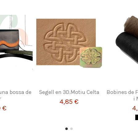
 una bossa de
Segell en 3D.Motiu Celta
Bobines de F
r
i
4,85 €
9 €
4