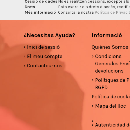
Cessió de dades
No es realitzen cessions, excepte als 
Drets
Pots exercir els drets d’accés, rectifi
Més informació
Consulta la nostra
Política de Privaci
¿Necesitas Ayuda?
Informació
Inici de sessió
Quiénes Somos
El meu compte
Condicions
Generales.Enví
Contacteu-nos
devolucions
Polítiques de Pr
RGPD
Política de cook
Mapa del lloc
Autenticidad d