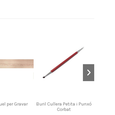
uel per Gravar
Buril Cullera Petita i Punxó
Eina per 
Corbat