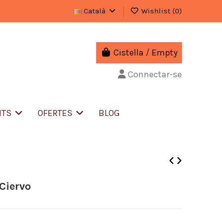
Català
Wishlist (
0
)
Cistella
/
Empty
Connectar-se
NTS
OFERTES
BLOG
Ciervo