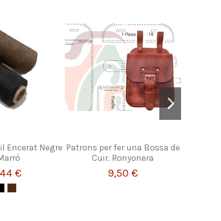
il Encerat Negre
Patrons per fer una Bossa de
Patrons p
 Marró
Cuir. Ronyonera
de cuir –
,44 €
9,50 €