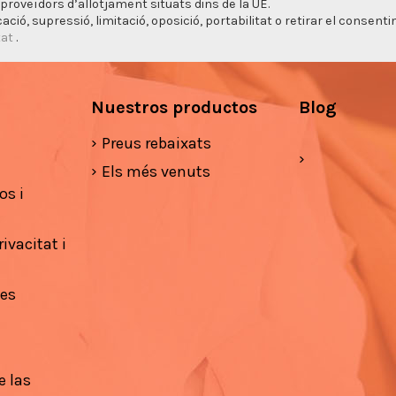
proveïdors d’allotjament situats dins de la UE.
cació, supressió, limitació, oposició, portabilitat o retirar el consen
tat
.
Nuestros productos
Blog
Preus rebaixats
Els més venuts
os i
ivacitat i
ies
e las