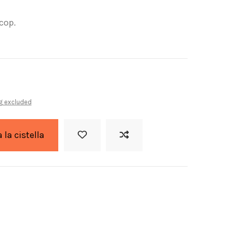
 cop.
g excluded
a la cistella