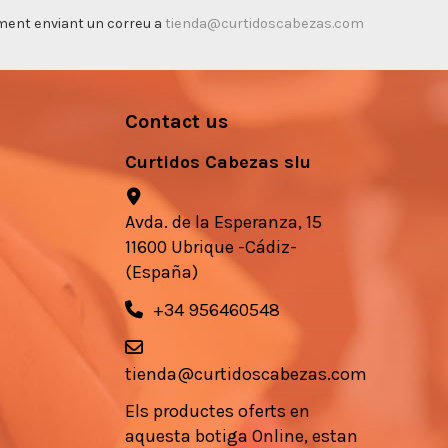
timent enviant un correu a
tienda@curtidoscabezas.com
Contact us
Curtidos Cabezas slu
Avda. de la Esperanza, 15
11600 Ubrique -Cádiz-
(España)
+34 956460548
tienda@curtidoscabezas.com
Els
productes
oferts en
aquesta botiga
Online,
estan