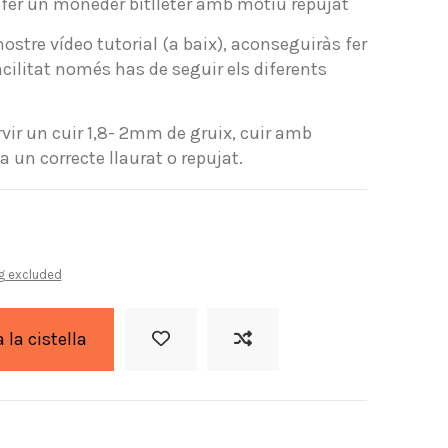
r fer un moneder bitlleter amb motiu repujat
ostre vídeo tutorial (a baix), aconseguiràs fer
litat només has de seguir els diferents
vir un cuir 1,8- 2mm de gruix, cuir amb
 un correcte llaurat o repujat.
g excluded
a la cistella