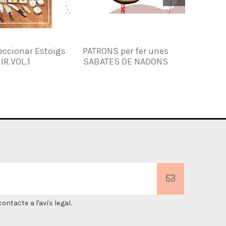
feccionar Estoigs
PATRONS per fer unes
Patro
IR.VOL.1
SABATES DE NADONS
ntacte a l'avís legal.