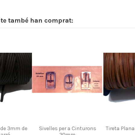
cte també han comprat:
t de 3mm de
Sivelles per a Cinturons
Tireta Plana
Marró
20mm