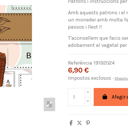
Patrons i instruccions pe
Amb aquests patrons i el n
un moneder amb molta faci
passos i llest !!
T'aconsellem que facis ser
adobament al vegetal per a
Referència
19192024
6,90 €
Impostos exclosos
Shippin
Afegir 