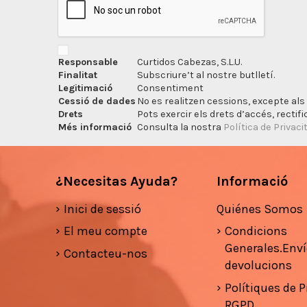
Responsable
Curtidos Cabezas, S.L.U.
Finalitat
Subscriure’t al nostre butlletí.
Legitimació
Consentiment
Cessió de dades
No es realitzen cessions, excepte als 
Drets
Pots exercir els drets d’accés, rectifi
Més informació
Consulta la nostra
Política de Privaci
¿Necesitas Ayuda?
Informació
Inici de sessió
Quiénes Somos
El meu compte
Condicions
Generales.Enví
Contacteu-nos
devolucions
Polítiques de Pr
RGPD