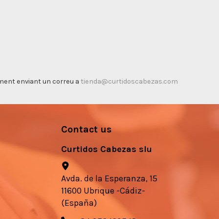
timent enviant un correu a
tienda@curtidoscabezas.com
Contact us
Curtidos Cabezas slu
Avda. de la Esperanza, 15
11600 Ubrique -Cádiz-
(España)