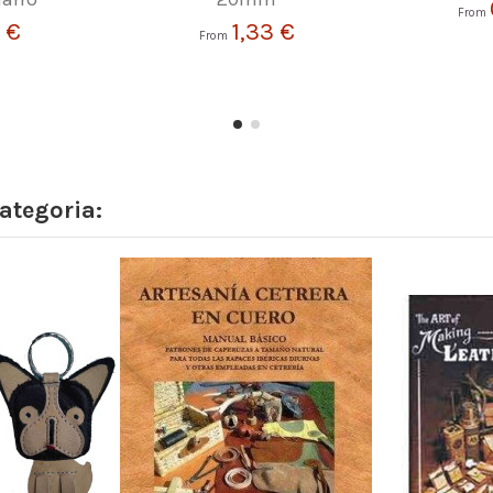
From
 €
1,33 €
From
ategoria: