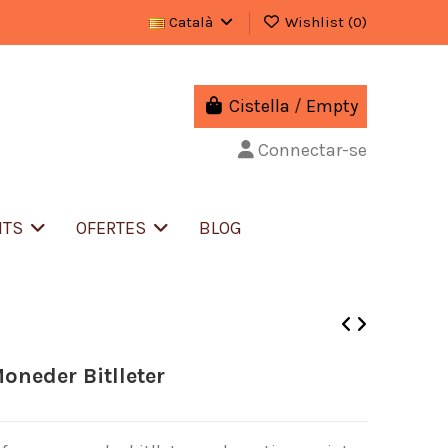
Català
Wishlist (
0
)
Cistella
/
Empty
Connectar-se
NTS
OFERTES
BLOG
oneder Bitlleter