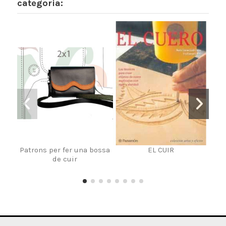
categoria:
Patrons per fer una bossa
EL CUIR
L
de cuir
E