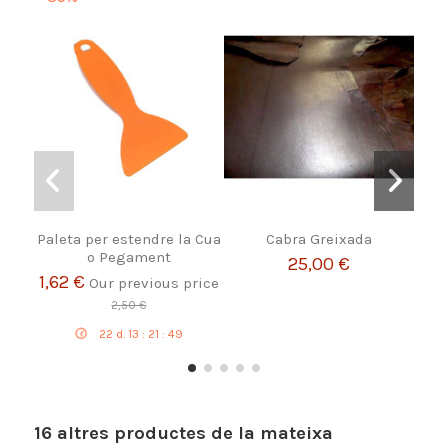
Paleta per estendre la Cua
Cabra Greixada
S
o Pegament
25,00 €
1,62 €
Our previous price
2,50 €
22
d.
13
:
21
:
48
16 altres productes de la mateixa