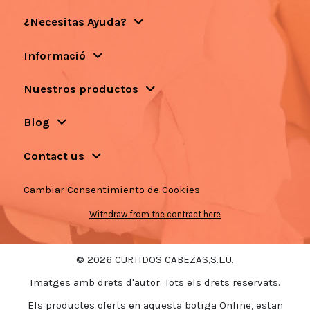
¿Necesitas Ayuda?
Informació
Nuestros productos
Blog
Contact us
Cambiar Consentimiento de Cookies
Withdraw from the contract here
© 2026 CURTIDOS CABEZAS,S.L.U.
Imatges amb drets d'autor. Tots els drets reservats.
Els productes oferts en aquesta botiga Online, estan