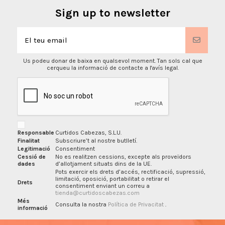
Sign up to newsletter
Us podeu donar de baixa en qualsevol moment. Tan sols cal que
cerqueu la informació de contacte a l'avís legal.
Responsable
Curtidos Cabezas, S.L.U.
Finalitat
Subscriure’t al nostre butlletí.
Legitimació
Consentiment
Cessió de
No es realitzen cessions, excepte als proveïdors
dades
d’allotjament situats dins de la UE.
Pots exercir els drets d’accés, rectificació, supressió,
limitació, oposició, portabilitat o retirar el
Drets
consentiment enviant un correu a
tienda@curtidoscabezas.com
Més
Consulta la nostra
Política de Privacitat
.
informació