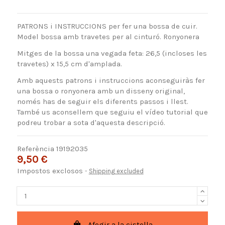
PATRONS i INSTRUCCIONS per fer una bossa de cuir.
Model bossa amb travetes per al cinturó. Ronyonera
Mitges de la bossa una vegada feta: 26,5 (incloses les
travetes) x 15,5 cm d'amplada.
Amb aquests patrons i instruccions aconseguiràs fer
una bossa o ronyonera amb un disseny original,
només has de seguir els diferents passos i llest.
També us aconsellem que seguiu el vídeo tutorial que
podreu trobar a sota d'aquesta descripció.
Referència
19192035
9,50 €
Impostos exclosos
Shipping excluded
Afegir a la cistella