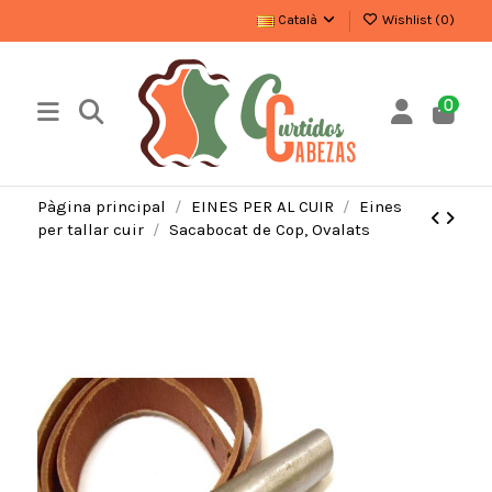
Català
Wishlist (
0
)
0
Pàgina principal
EINES PER AL CUIR
Eines
per tallar cuir
Sacabocat de Cop, Ovalats