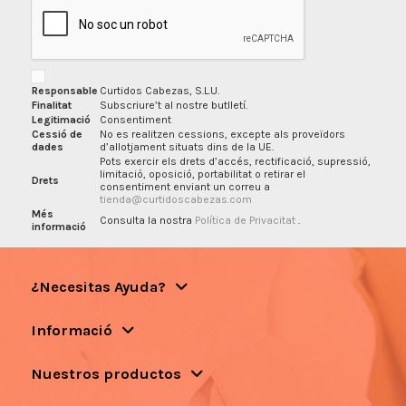
Responsable
Curtidos Cabezas, S.L.U.
Finalitat
Subscriure’t al nostre butlletí.
Legitimació
Consentiment
Cessió de
No es realitzen cessions, excepte als proveïdors
dades
d’allotjament situats dins de la UE.
Pots exercir els drets d’accés, rectificació, supressió,
limitació, oposició, portabilitat o retirar el
Drets
consentiment enviant un correu a
tienda@curtidoscabezas.com
Més
Consulta la nostra
Política de Privacitat
.
informació
¿Necesitas Ayuda?
Informació
Nuestros productos