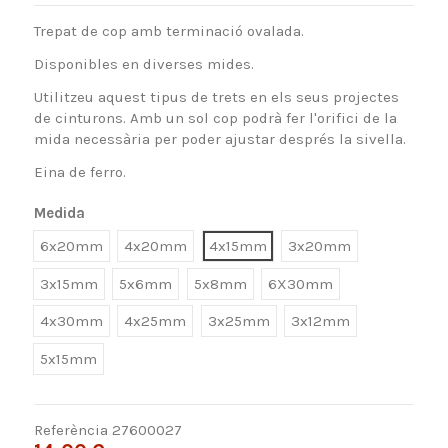
Trepat de cop amb terminació ovalada.
Disponibles en diverses mides.
Utilitzeu aquest tipus de trets en els seus projectes
de cinturons. Amb un sol cop podrà fer l'orifici de la
mida necessària per poder ajustar després la sivella.
Eina de ferro.
Medida
6x20mm
4x20mm
4x15mm
3x20mm
3x15mm
5x6mm
5x8mm
6X30mm
4x30mm
4x25mm
3x25mm
3x12mm
5x15mm
Referència
27600027