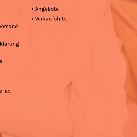
Angebote
Verkaufshits
Versand
klärung
e
e las