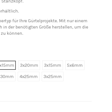
 Stanzkopf.
rhältlich.
ertyp für Ihre Gürtelprojekte. Mit nur einem
h in der benötigten Größe herstellen, um die
 zu können.
x15mm
3x20mm
3x15mm
5x6mm
x30mm
4x25mm
3x25mm