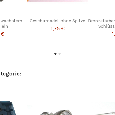
gewachstem
Geschirrnadel, ohne Spitze
Bronzefarben
lein
Schlüss
1,75 €
 €
1
ategorie: