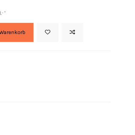
d
*
 Warenkorb