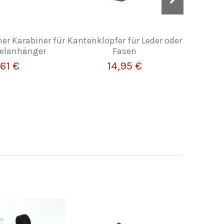
er Karabiner für
Kantenklopfer für Leder oder
Ziegen
elanhänger
Fasen
beha
,61 €
14,95 €