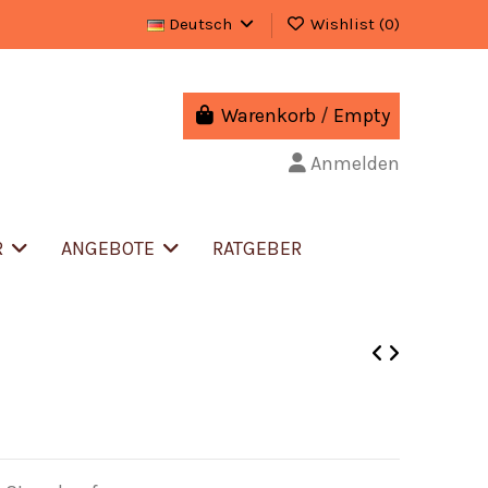
Deutsch
Wishlist (
0
)
Warenkorb
/
Empty
Anmelden
R
ANGEBOTE
RATGEBER