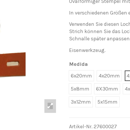
Ovalförmiger Stempel mit
In verschiedenen Größen e
Verwenden Sie diesen Loch
Strich können Sie das Loc
Schnalle später anpassen
Eisenwerkzeug.
Medida
6x20mm
4x20mm
4
5x8mm
6X30mm
4
3x12mm
5x15mm
Artikel-Nr.
27600027