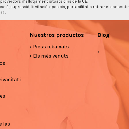
proveïdors d’allotjament situats dins de la UE.
cació, supressió, limitació, oposició, portabilitat o retirar el consen
tat
.
Nuestros productos
Blog
Preus rebaixats
Els més venuts
os i
ivacitat i
ies
e las