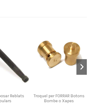
posar Reblats
Troquel per FORRAR Botons
Joc de 
bulars
Bombe o Xapes
Reb