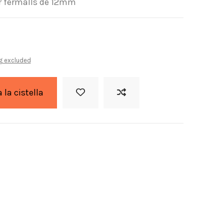
ar fermalls de 12mm
g excluded
a la cistella