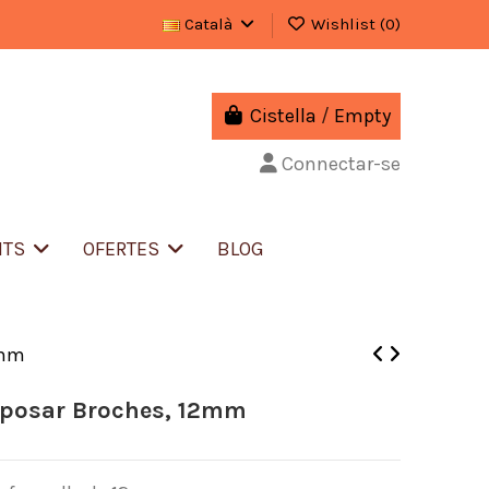
Català
Wishlist (
0
)
Cistella
/
Empty
Connectar-se
NTS
OFERTES
BLOG
2mm
r posar Broches, 12mm