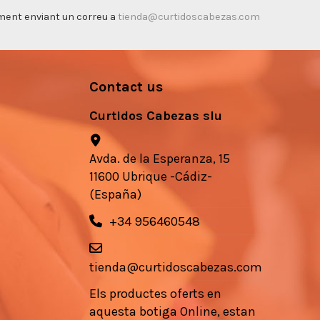
timent enviant un correu a
tienda@curtidoscabezas.com
Contact us
Curtidos Cabezas slu
Avda. de la Esperanza, 15
11600 Ubrique -Cádiz-
(España)
+34 956460548
tienda@curtidoscabezas.com
Els
productes
oferts en
aquesta botiga
Online,
estan