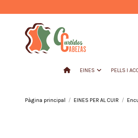
EINES
PELLS I A
Pàgina principal
EINES PER AL CUIR
Enc