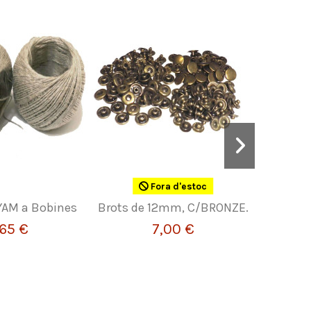
Fora d'estoc
YAM a Bobines
Brots de 12mm, C/BRONZE.
Eina per
,65 €
7,00 €