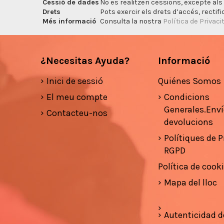
Cessió de dades
No es realitzen cessions, excepte als 
Drets
Pots exercir els drets d’accés, rectifi
Més informació
Consulta la nostra
Política de Privaci
¿Necesitas Ayuda?
Informació
Inici de sessió
Quiénes Somos
El meu compte
Condicions
Generales.Enví
Contacteu-nos
devolucions
Polítiques de Pr
RGPD
Política de cook
Mapa del lloc
Autenticidad d