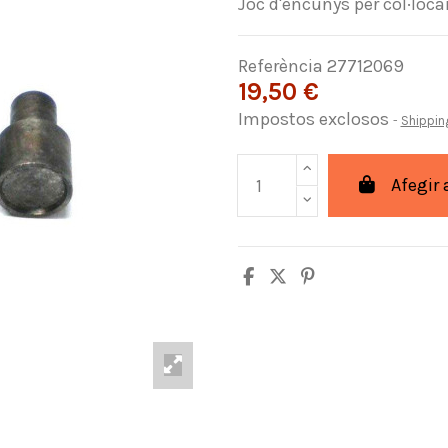
Joc d'encunys per col·loc
Referència
27712069
19,50 €
Impostos exclosos
Shippin
Afegir 