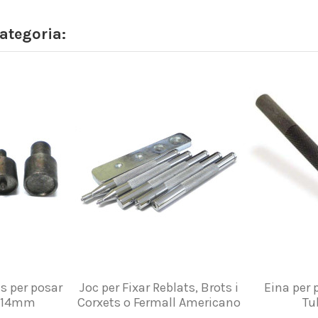
ategoria:
s per posar
Joc per Fixar Reblats, Brots i
Eina per 
, 14mm
Corxets o Fermall Americano
Tu