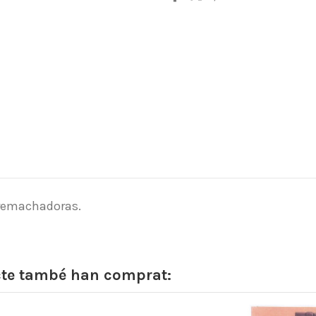
 remachadoras.
cte també han comprat: