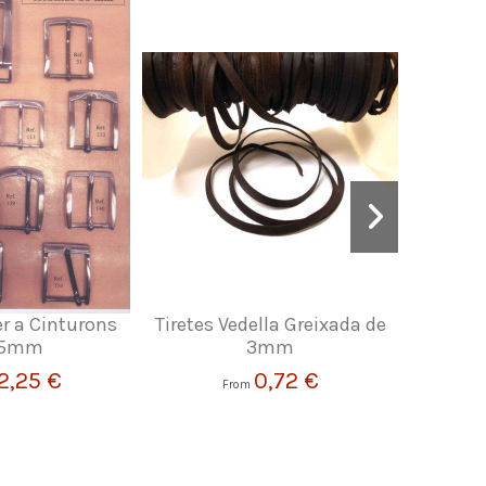
er a Cinturons
Tiretes Vedella Greixada de
Reb
5mm
3mm
2,25 €
0,72 €
From