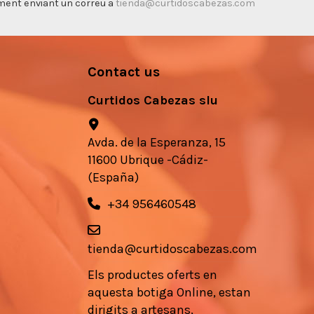
timent enviant un correu a
tienda@curtidoscabezas.com
Contact us
Curtidos Cabezas slu
Avda. de la Esperanza, 15
11600 Ubrique -Cádiz-
(España)
+34 956460548
tienda@curtidoscabezas.com
Els
productes
oferts en
aquesta botiga
Online,
estan
dirigits a
artesans
,