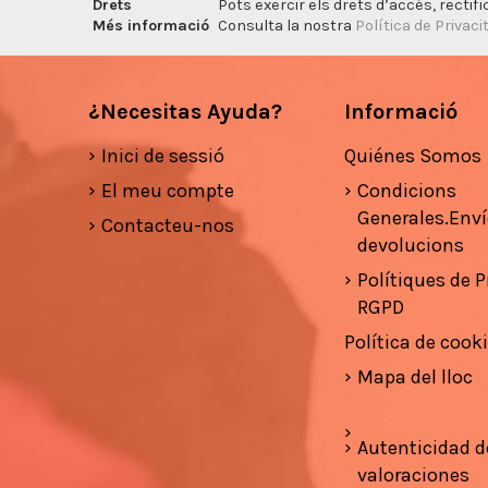
Drets
Pots exercir els drets d’accés, rectifi
Més informació
Consulta la nostra
Política de Privaci
¿Necesitas Ayuda?
Informació
Inici de sessió
Quiénes Somos
El meu compte
Condicions
Generales.Enví
Contacteu-nos
devolucions
Polítiques de Pr
RGPD
Política de cook
Mapa del lloc
Autenticidad d
valoraciones