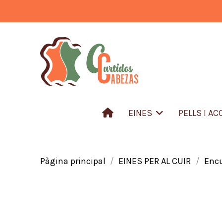
EINES
PELLS I A
Pàgina principal
EINES PER AL CUIR
Enc