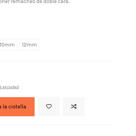
oner remaches de doble cara.
10mm
12mm
g excluded
a la cistella