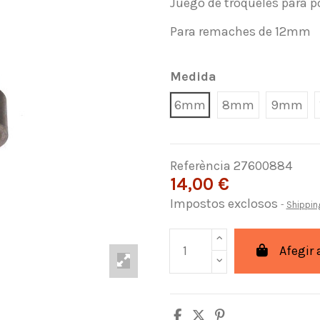
Juego de troqueles para p
Para remaches de 12mm
Medida
6mm
8mm
9mm
Referència
27600884
14,00 €
Impostos exclosos
Shippin
Afegir 