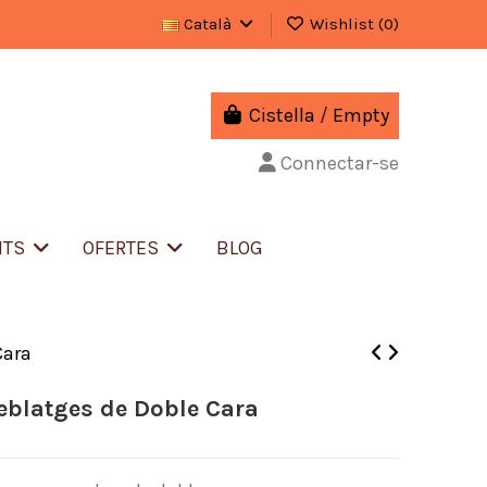
Català
Wishlist (
0
)
Cistella
/
Empty
Connectar-se
NTS
OFERTES
BLOG
Cara
eblatges de Doble Cara