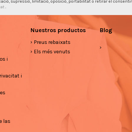
cació, supressió, limitació, oposició, portabilitat o retirar el consen
tat
.
Nuestros productos
Blog
Preus rebaixats
Els més venuts
os i
ivacitat i
ies
e las