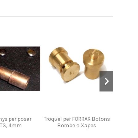
nys per posar
Troquel per FORRAR Botons
Joc de 
TS, 4mm
Bombe o Xapes
Br