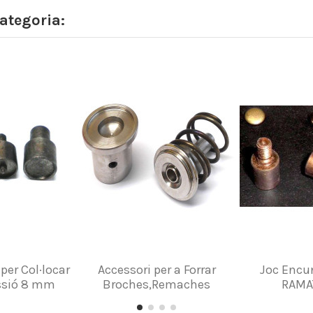
ategoria:
per Col·locar
Accessori per a Forrar
Joc Encu
essió 8 mm
Broches,Remaches
RAMA