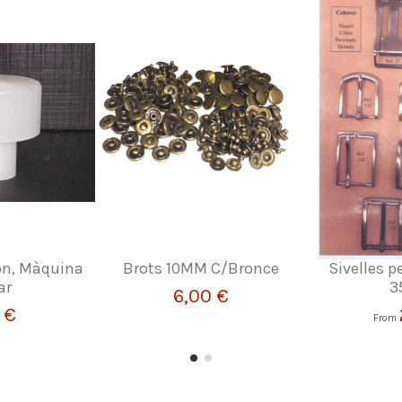
lon, Màquina
Brots 10MM C/Bronce
Sivelles p
ar
3
6,00 €
 €
From