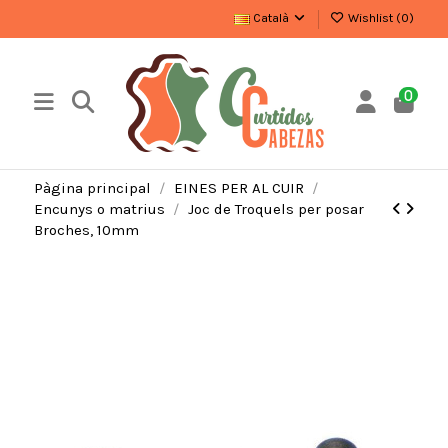
Català
Wishlist (
0
)
0
Pàgina principal
EINES PER AL CUIR
Encunys o matrius
Joc de Troquels per posar
Broches, 10mm