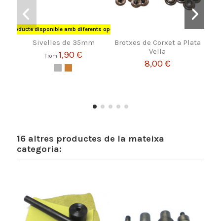
Producte disponible amb diferents opcions
Sivelles de 35mm
Brotxes de Corxet a Plata
Siv
Vella
Va
1,90 €
From
8,00 €
16 altres productes de la mateixa
categoria: