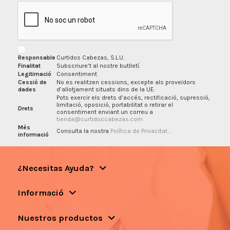
Responsable
Curtidos Cabezas, S.L.U.
Finalitat
Subscriure’t al nostre butlletí.
Legitimació
Consentiment
Cessió de
No es realitzen cessions, excepte als proveïdors
dades
d’allotjament situats dins de la UE.
Pots exercir els drets d’accés, rectificació, supressió,
limitació, oposició, portabilitat o retirar el
Drets
consentiment enviant un correu a
tienda@curtidoscabezas.com
Més
Consulta la nostra
Política de Privacitat
.
informació
¿Necesitas Ayuda?
Informació
Nuestros productos