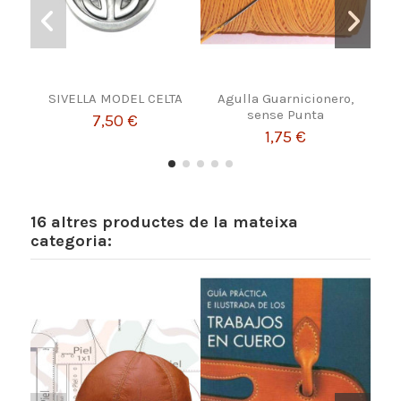
SIVELLA MODEL CELTA
Agulla Guarnicionero,
L
sense Punta
E
7,50 €
1,75 €
16 altres productes de la mateixa
categoria: