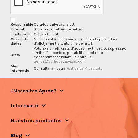
Responsable
Curtidos Cabezas, S.L.U.
Finalitat
Subscriure’t al nostre butlletí.
Legitimació
Consentiment
Cessió de
No es realitzen cessions, excepte als proveïdors
dades
d’allotjament situats dins de la UE.
Pots exercir els drets d’accés, rectificació, supressió,
limitació, oposició, portabilitat o retirar el
Drets
consentiment enviant un correu a
tienda@curtidoscabezas.com
Més
Consulta la nostra
Política de Privacitat
.
informació
¿Necesitas Ayuda?
Informació
Nuestros productos
Blog