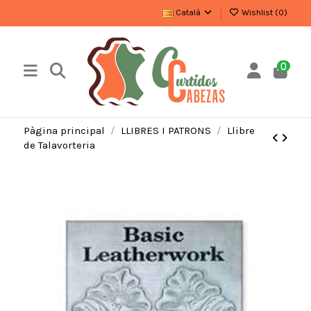
Català
Wishlist (
0
)
0
Pàgina principal
LLIBRES I PATRONS
Llibre
de Talavorteria