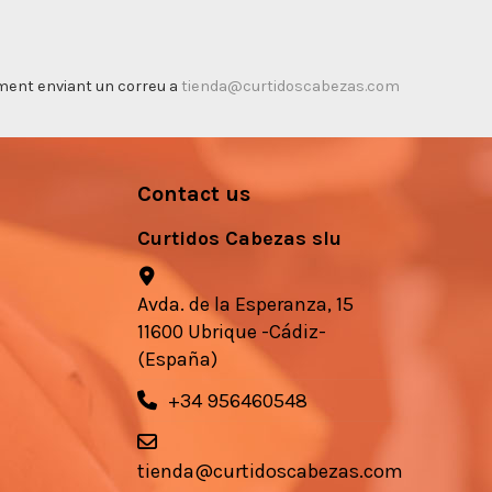
timent enviant un correu a
tienda@curtidoscabezas.com
Contact us
Curtidos Cabezas slu
Avda. de la Esperanza, 15
11600 Ubrique -Cádiz-
(España)
+34 956460548
tienda@curtidoscabezas.com