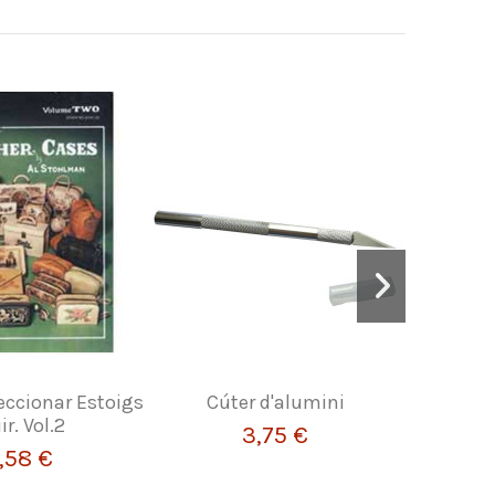
feccionar Estoigs
Cúter d'alumini
Llibr
ir. Vol.2
3,75 €
,58 €