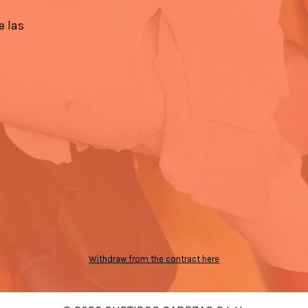
e las
Withdraw from the contract here