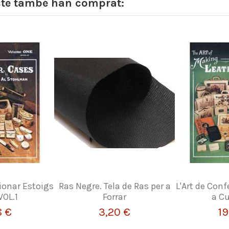
cte també han comprat:
ionar Estoigs
Ras Negre. Tela de Ras per a
L'Art de Con
VOL.1
Forrar
a Cu
8 €
3,20 €
19