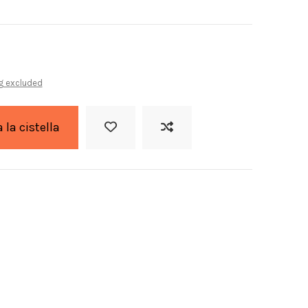
g excluded
a la cistella