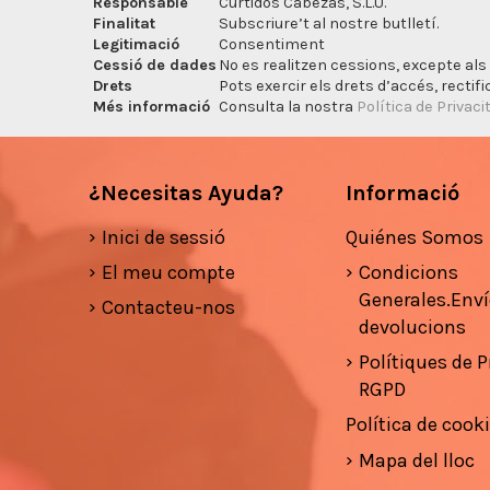
Responsable
Curtidos Cabezas, S.L.U.
Finalitat
Subscriure’t al nostre butlletí.
Legitimació
Consentiment
Cessió de dades
No es realitzen cessions, excepte als 
Drets
Pots exercir els drets d’accés, rectifi
Més informació
Consulta la nostra
Política de Privaci
¿Necesitas Ayuda?
Informació
Inici de sessió
Quiénes Somos
El meu compte
Condicions
Generales.Enví
Contacteu-nos
devolucions
Polítiques de Pr
RGPD
Política de cook
Mapa del lloc