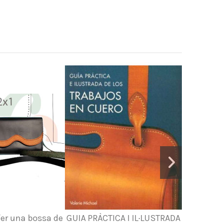
fer una bossa de
GUIA PRÀCTICA I IL·LUSTRADA
Patrons p