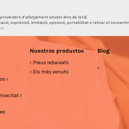
proveïdors d’allotjament situats dins de la UE.
cació, supressió, limitació, oposició, portabilitat o retirar el consen
tat
.
Nuestros productos
Blog
Preus rebaixats
Els més venuts
os i
ivacitat i
ies