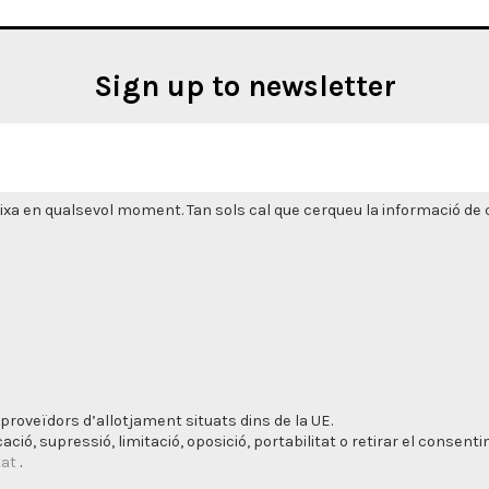
Sign up to newsletter
xa en qualsevol moment. Tan sols cal que cerqueu la informació de co
proveïdors d’allotjament situats dins de la UE.
cació, supressió, limitació, oposició, portabilitat o retirar el consen
tat
.