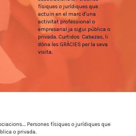
físiques
o
jurídiques que
actuïn en
el marc d'una
activitat
professional
o
empresarial
ja
sigui pública
o
privada.
Curtidos
Cabezas,
li
dóna les
GRÀCIES
per la seva
visita.
ociacions... Persones físiques o jurídiques que
blica o privada.