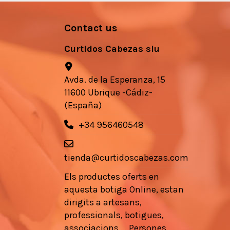
Contact us
Curtidos Cabezas slu
Avda. de la Esperanza, 15
11600 Ubrique -Cádiz-
(España)
+34 956460548
tienda@curtidoscabezas.com
Els
productes
oferts en
aquesta botiga
Online,
estan
dirigits a
artesans
,
professionals
, botigues,
associacions
...
Persones