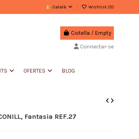
Català
Wishlist (
0
)
Cistella
/
Empty
Connectar-se
NTS
OFERTES
BLOG
CONILL, Fantasia REF.27