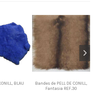
CONILL, BLAU
Bandes de PELL DE CONILL,
Pell de C
Fantasia REF.30