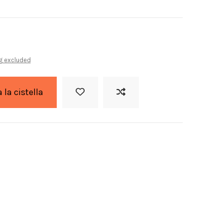
g excluded
a la cistella