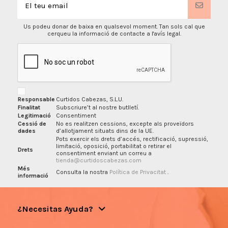
Us podeu donar de baixa en qualsevol moment. Tan sols cal que
cerqueu la informació de contacte a l'avís legal.
Responsable
Curtidos Cabezas, S.L.U.
Finalitat
Subscriure’t al nostre butlletí.
Legitimació
Consentiment
Cessió de
No es realitzen cessions, excepte als proveïdors
dades
d’allotjament situats dins de la UE.
Pots exercir els drets d’accés, rectificació, supressió,
limitació, oposició, portabilitat o retirar el
Drets
consentiment enviant un correu a
tienda@curtidoscabezas.com
Més
Consulta la nostra
Política de Privacitat
.
informació
¿Necesitas Ayuda?