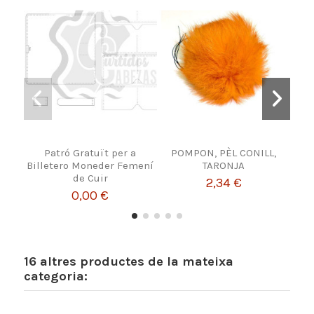
Patró Gratuït per a
POMPON, PÈL CONILL,
Inst
Billetero Moneder Femení
TARONJA
A
de Cuir
2,34 €
0,00 €
16 altres productes de la mateixa
categoria: