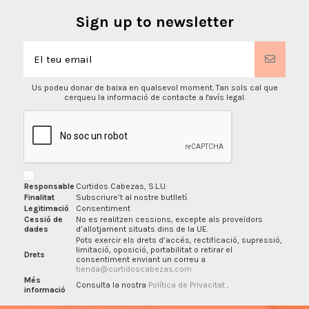
Sign up to newsletter
Us podeu donar de baixa en qualsevol moment. Tan sols cal que
cerqueu la informació de contacte a l'avís legal.
Responsable
Curtidos Cabezas, S.L.U.
Finalitat
Subscriure’t al nostre butlletí.
Legitimació
Consentiment
Cessió de
No es realitzen cessions, excepte als proveïdors
dades
d’allotjament situats dins de la UE.
Pots exercir els drets d’accés, rectificació, supressió,
limitació, oposició, portabilitat o retirar el
Drets
consentiment enviant un correu a
tienda@curtidoscabezas.com
Més
Consulta la nostra
Política de Privacitat
.
informació