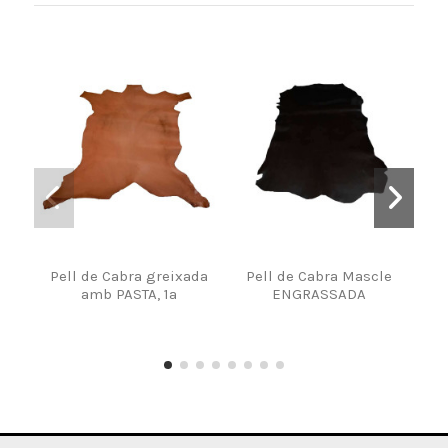
Pell de Cabra greixada
Pell de Cabra Mascle
amb PASTA, 1a
ENGRASSADA
ENQ