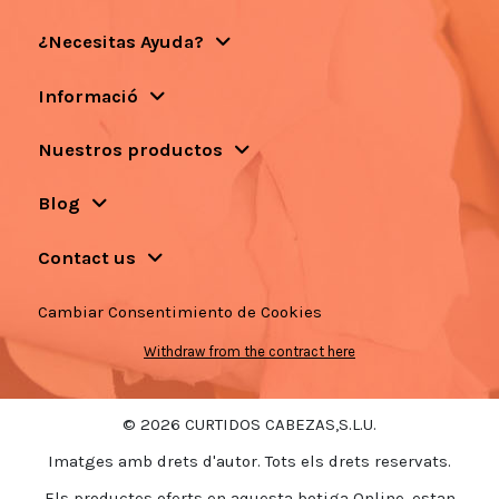
¿Necesitas Ayuda?
Informació
Nuestros productos
Blog
Contact us
Cambiar Consentimiento de Cookies
Withdraw from the contract here
© 2026 CURTIDOS CABEZAS,S.L.U.
Imatges amb drets d'autor. Tots els drets reservats.
Els productes oferts en aquesta botiga Online, estan