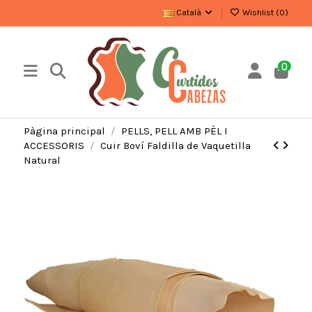
Català
Wishlist (
0
)
0
Pàgina principal
PELLS, PELL AMB PÈL I
ACCESSORIS
Cuir Boví Faldilla de Vaquetilla
Natural