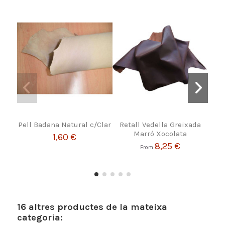
Pell Badana Natural c/Clar
Retall Vedella Greixada
Coll
Marró Xocolata
1,60 €
8,25 €
From
16 altres productes de la mateixa
categoria: