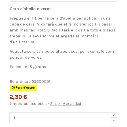
Cera d'abella o zerot
Fregueu el fil per la cera d'abella per aplicar-li una
capa de cera. Això farà que el fil no s'enrotlli i passi
amb més facilitat. Li facilitarà el cosit a tots els seus
treballs. La seva forma allargada fa molt fàcil
d'utilitzar-la.
Aquesta cera també té altres usos, per exemple com
polidor de vores
Peces de 15 grams
Referència
55600001
Fora d'estoc
2,30 €
Impostos exclosos
Shipping excluded