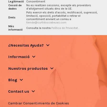
Legitimació
Consentiment
Cessió de
No es realitzen cessions, excepte als proveïdors
dades
d’allotjament situats dins de la UE.
Pots exercir els drets d’accés, rectificació, supressió,
limitació, oposició, portabilitat o retirar el
Drets
consentiment enviant un correu a
tienda@curtidoscabezas.com
Més
Consulta la nostra
Política de Privacitat
.
informació
¿Necesitas Ayuda?
Informació
Nuestros productos
Blog
Contact us
Cambiar Consentimiento de Cookies