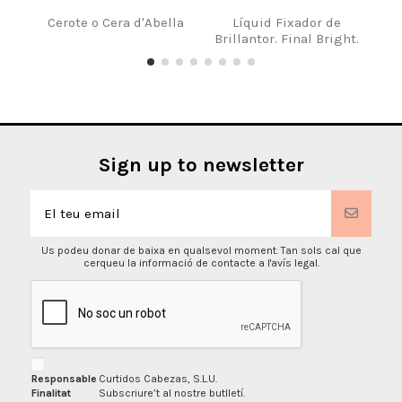
Cerote o Cera d'Abella
Líquid Fixador de
OLI
Brillantor. Final Bright.
Sign up to newsletter
Us podeu donar de baixa en qualsevol moment. Tan sols cal que
cerqueu la informació de contacte a l'avís legal.
Responsable
Curtidos Cabezas, S.L.U.
Finalitat
Subscriure’t al nostre butlletí.