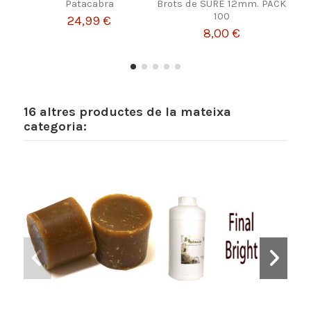
Patacabra
Brots de SURE 12mm. PACK
CA
100
24,99 €
8,00 €
16 altres productes de la mateixa
categoria: