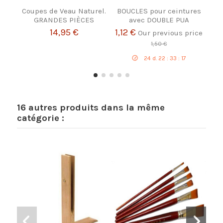
Coupes de Veau Naturel.
BOUCLES pour ceintures
GRANDES PIÈCES
avec DOUBLE PUA
R
14,95 €
1,12 €
Our previous price
1,50 €
24
d.
22
:
33
:
16
16 autres produits dans la même
catégorie :