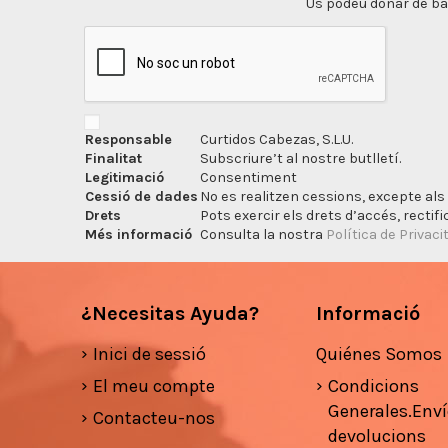
Us podeu donar de bai
Responsable
Curtidos Cabezas, S.L.U.
Finalitat
Subscriure’t al nostre butlletí.
Legitimació
Consentiment
Cessió de dades
No es realitzen cessions, excepte als 
Drets
Pots exercir els drets d’accés, rectifi
Més informació
Consulta la nostra
Política de Privaci
¿Necesitas Ayuda?
Informació
Inici de sessió
Quiénes Somos
El meu compte
Condicions
Generales.Enví
Contacteu-nos
devolucions