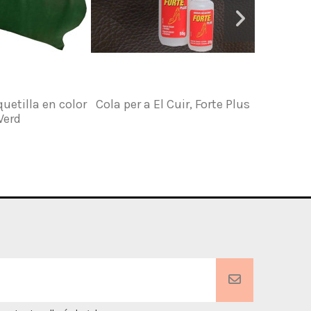
quetilla en color
Cola per a El Cuir, Forte Plus
Pell de 
Verd