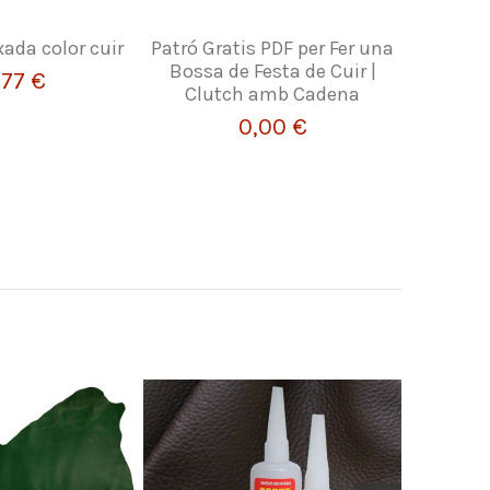
xada color cuir
Patró Gratis PDF per Fer una
Cr
Bossa de Festa de Cuir |
,77 €
Clutch amb Cadena
0,00 €