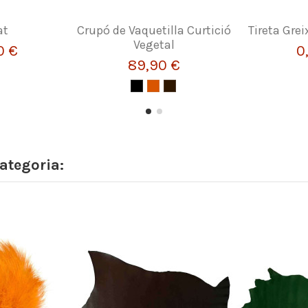
at
Crupó de Vaquetilla Curtició
Tireta Grei
Vegetal
0 €
0
89,90 €
ategoria: