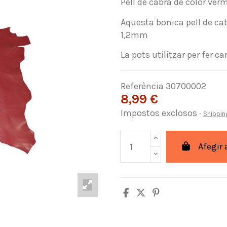
Pell de cabra de color verm
Aquesta bonica pell de cab
1,2mm
La pots utilitzar per fer c
Referència
30700002
8,99 €
Impostos exclosos
Shippin
Afegir 