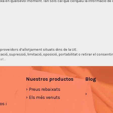
xa en qualsevol moment. Tan sols cal que cerqueu la informació de co
proveïdors d’allotjament situats dins de la UE.
cació, supressió, limitació, oposició, portabilitat o retirar el consen
tat
.
Nuestros productos
Blog
Preus rebaixats
Els més venuts
os i