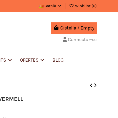
Català
Wishlist (
0
)
Cistella
/
Empty
Connectar-se
NTS
OFERTES
BLOG
 VERMELL