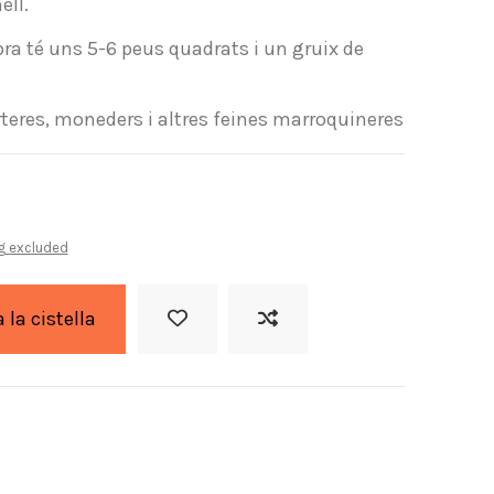
ell.
ra té uns 5-6 peus quadrats i un gruix de
arteres, moneders i altres feines marroquineres
g excluded
a la cistella