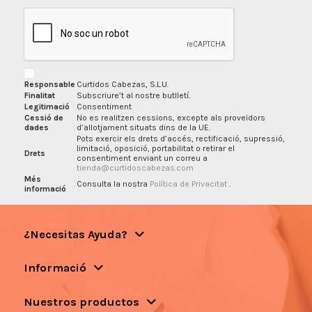
Responsable
Curtidos Cabezas, S.L.U.
Finalitat
Subscriure’t al nostre butlletí.
Legitimació
Consentiment
Cessió de
No es realitzen cessions, excepte als proveïdors
dades
d’allotjament situats dins de la UE.
Pots exercir els drets d’accés, rectificació, supressió,
limitació, oposició, portabilitat o retirar el
Drets
consentiment enviant un correu a
tienda@curtidoscabezas.com
Més
Consulta la nostra
Política de Privacitat
.
informació
¿Necesitas Ayuda?
Informació
Nuestros productos