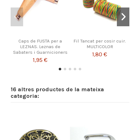
Caps de FUSTA per a
Fil Tancat per cosir cuir.
Tir
LEZNAS. Leznas de
MULTICOLOR
Sabaters i Guarnicioners
1,80 €
1,95 €
16 altres productes de la mateixa
categoria: