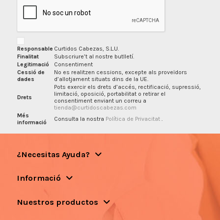
Responsable
Curtidos Cabezas, S.L.U.
Finalitat
Subscriure’t al nostre butlletí.
Legitimació
Consentiment
Cessió de
No es realitzen cessions, excepte als proveïdors
dades
d’allotjament situats dins de la UE.
Pots exercir els drets d’accés, rectificació, supressió,
limitació, oposició, portabilitat o retirar el
Drets
consentiment enviant un correu a
tienda@curtidoscabezas.com
Més
Consulta la nostra
Política de Privacitat
.
informació
¿Necesitas Ayuda?
Informació
Nuestros productos