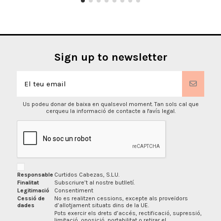
Sign up to newsletter
Us podeu donar de baixa en qualsevol moment. Tan sols cal que
cerqueu la informació de contacte a l'avís legal.
Responsable
Curtidos Cabezas, S.L.U.
Finalitat
Subscriure’t al nostre butlletí.
Legitimació
Consentiment
Cessió de
No es realitzen cessions, excepte als proveïdors
dades
d’allotjament situats dins de la UE.
Pots exercir els drets d’accés, rectificació, supressió,
limitació, oposició, portabilitat o retirar el