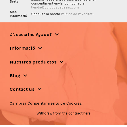
Drets
consentiment enviant un correu a
tienda@curtidoscabezas.com
Més
Consulta la nostra
Política de Privacitat
.
informació
¿Necesitas Ayuda?
Informació
Nuestros productos
Blog
Contact us
Cambiar Consentimiento de Cookies
Withdraw from the contract here