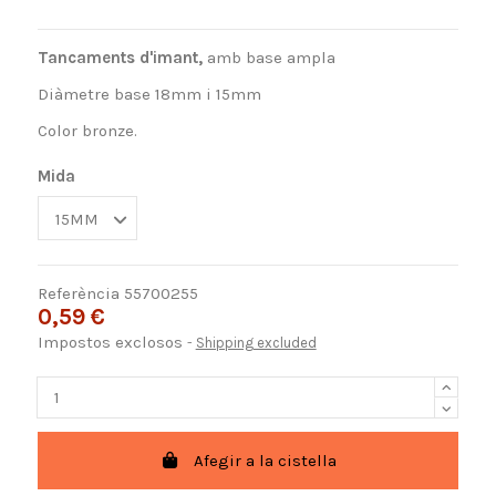
Tancaments d'imant,
amb base ampla
Diàmetre base 18mm i 15mm
Color bronze.
Mida
Referència
55700255
0,59 €
Impostos exclosos
Shipping excluded
Afegir a la cistella