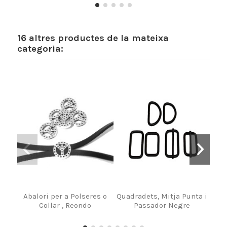
16 altres productes de la mateixa
categoria:
Abalori per a Polseres o
Quadradets, Mitja Punta i
Si
Collar , Reondo
Passador Negre
V