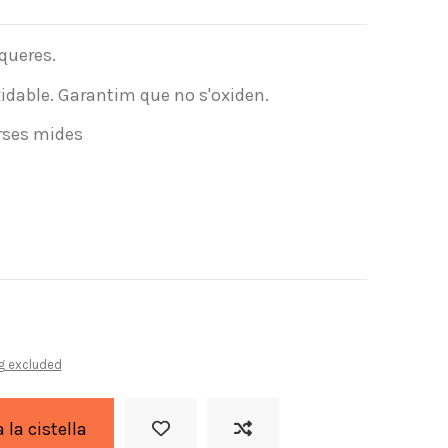
queres.
oxidable. Garantim que no s'oxiden.
rses mides
g excluded
a la cistella