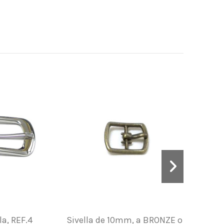
la, REF.4
Sivella de 10mm, a BRONZE o
Brots 