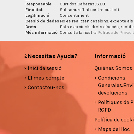
Responsable
Curtidos Cabezas, S.L.U.
Finalitat
Subscriure’t al nostre butlletí.
Legitimació
Consentiment
Cessió de dades
No es realitzen cessions, excepte als 
Drets
Pots exercir els drets d’accés, rectifi
Més informació
Consulta la nostra
Política de Privaci
¿Necesitas Ayuda?
Informació
Inici de sessió
Quiénes Somos
El meu compte
Condicions
Generales.Enví
Contacteu-nos
devolucions
Polítiques de Pr
RGPD
Política de cook
Mapa del lloc