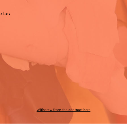
e las
Withdraw from the contract here