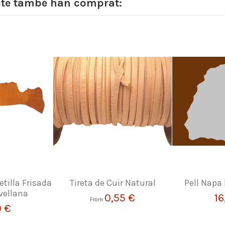
cte també han comprat:
etilla Frisada
Tireta de Cuir Natural
Pell Napa
vellana
0,55 €
16
From
0 €