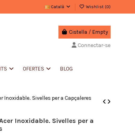
Català
Wishlist (
0
)
Cistella
/
Empty
Connectar-se
NTS
OFERTES
BLOG
r Inoxidable. Sivelles per a Capçaleres
cer Inoxidable. Sivelles per a
s