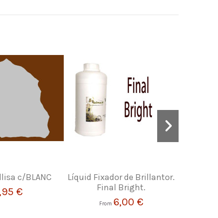
 llisa c/BLANC
Líquid Fixador de Brillantor.
Segells d
Final Bright.
per a
,95 €
6,00 €
From