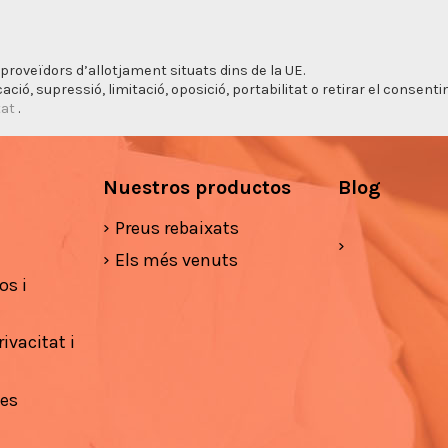
proveïdors d’allotjament situats dins de la UE.
cació, supressió, limitació, oposició, portabilitat o retirar el consen
tat
.
Nuestros productos
Blog
Preus rebaixats
Els més venuts
os i
ivacitat i
ies