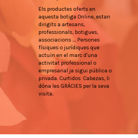
Els
productes
oferts en
aquesta botiga
Online,
estan
dirigits a
artesans
,
professionals
, botigues,
associacions
...
Persones
físiques
o
jurídiques que
actuïn en
el marc d'una
activitat
professional
o
empresarial
ja
sigui pública
o
privada.
Curtidos
Cabezas,
li
dóna les
GRÀCIES
per la seva
visita.