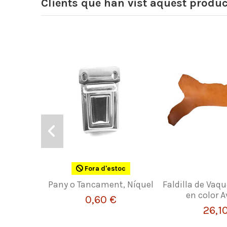
Clients que han vist aquest produ
Fora d'estoc
Pany o Tancament, Níquel
Faldilla de Vaqu
en color A
0,60 €
26,1