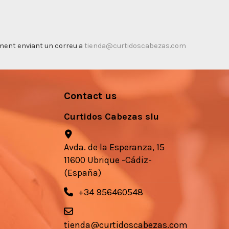
timent enviant un correu a
tienda@curtidoscabezas.com
Contact us
Curtidos Cabezas slu
Avda. de la Esperanza, 15
11600 Ubrique -Cádiz-
(España)
+34 956460548
tienda@curtidoscabezas.com