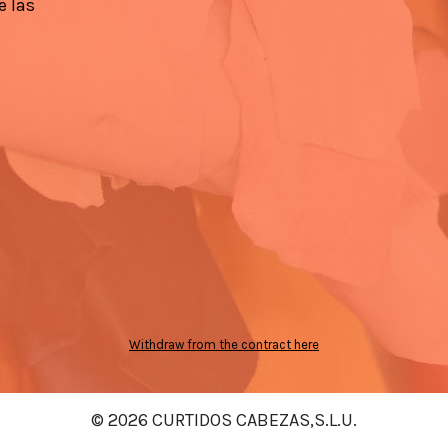
e las
Withdraw from the contract here
© 2026 CURTIDOS CABEZAS,S.L.U.