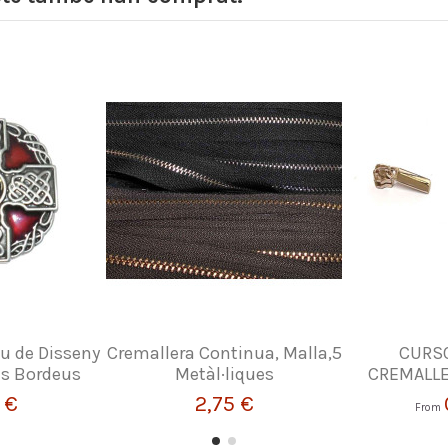
eu de Disseny
Cremallera Continua, Malla,5
CURSO
lls Bordeus
Metàl·liques
CREMALLE
 €
2,75 €
From