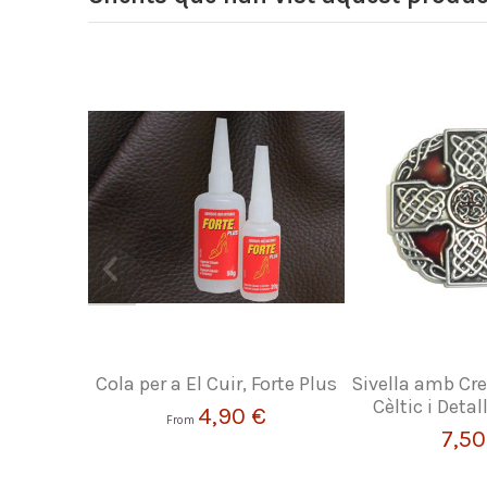
Cola per a El Cuir, Forte Plus
Sivella amb Cr
Cèltic i Deta
4,90 €
From
7,50