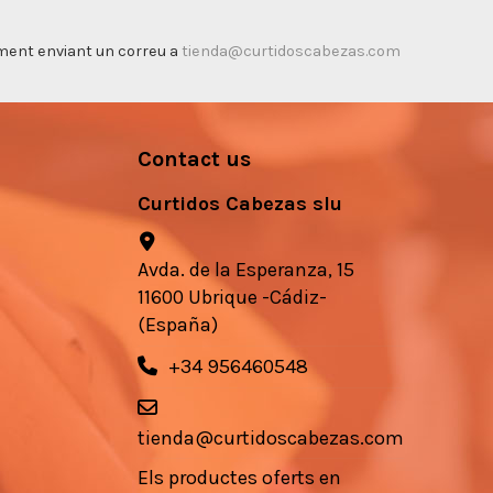
timent enviant un correu a
tienda@curtidoscabezas.com
Contact us
Curtidos Cabezas slu
Avda. de la Esperanza, 15
11600 Ubrique -Cádiz-
(España)
+34 956460548
tienda@curtidoscabezas.com
Els
productes
oferts en