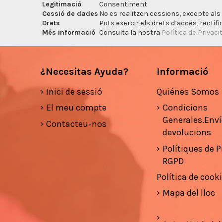
Legitimació
Consentiment
Cessió de dades
No es realitzen cessions, excepte als 
Drets
Pots exercir els drets d’accés, rectifi
Més informació
Consulta la nostra
Política de Privaci
¿Necesitas Ayuda?
Informació
Inici de sessió
Quiénes Somos
El meu compte
Condicions
Generales.Enví
Contacteu-nos
devolucions
Polítiques de Pr
RGPD
Política de cook
Mapa del lloc