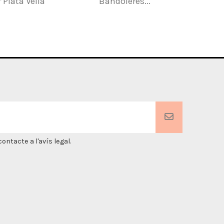
 Plata Vella
Bandoleres...
ntacte a l'avís legal.