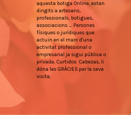
aquesta botiga
Online,
estan
dirigits a
artesans
,
professionals
, botigues,
associacions
...
Persones
físiques
o
jurídiques que
actuïn en
el marc d'una
activitat
professional
o
empresarial
ja
sigui pública
o
privada.
Curtidos
Cabezas,
li
dóna les
GRÀCIES
per la seva
visita.