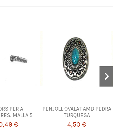
RS PER A
PENJOLL OVALAT AMB PEDRA
Mt.Tire
RES. MALLA 5
TURQUESA
0,49 €
4,50 €