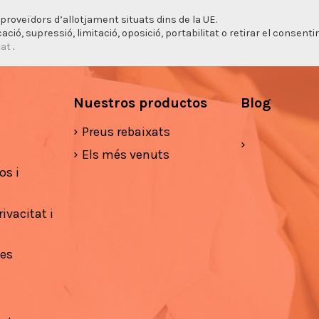
proveïdors d’allotjament situats dins de la UE.
cació, supressió, limitació, oposició, portabilitat o retirar el consen
tat
.
Nuestros productos
Blog
Preus rebaixats
Els més venuts
os i
ivacitat i
ies