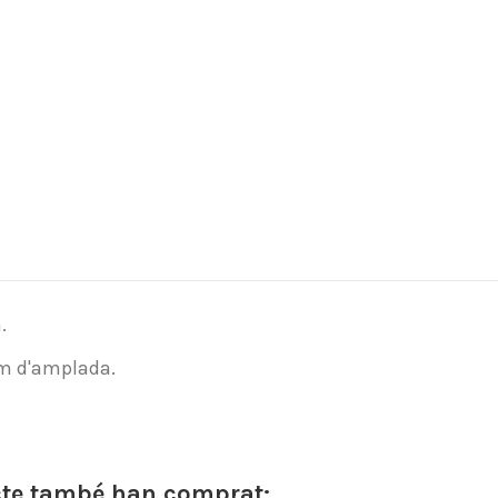
.
cm d'amplada.
cte també han comprat: