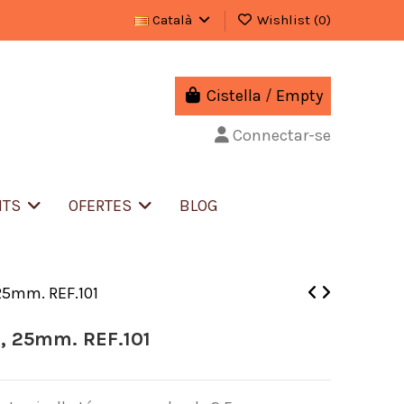
Català
Wishlist (
0
)
Cistella
/
Empty
Connectar-se
NTS
OFERTES
BLOG
25mm. REF.101
a, 25mm. REF.101