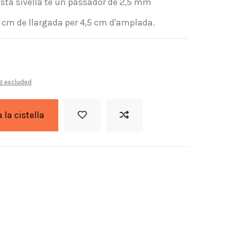
sta sivella té un passador de 2,5 mm
4 cm de llargada per 4,5 cm d'amplada.
g excluded
a la cistella