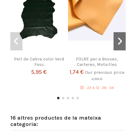
Pell de Cabra color Verd
FOLRE per a Bosses,
Gr
Fosc
Carteres, Motxilles
C
5,95 €
1,74 €
Our previous price
2,90 €
23
d.
12
:
26
:
03
16 altres productes de la mateixa
categoria: