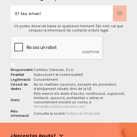
Us podeu donar de baixa en qualsevol moment. Tan sols cal que
cerqueu la informació de contacte a l'avís legal.
Responsable
Curtidos Cabezas, S.L.U.
Finalitat
Subscriure’t al nostre butlletí.
Legitimació
Consentiment
Cessió de
No es realitzen cessions, excepte als proveïdors
dades
d’allotjament situats dins de la UE.
Pots exercir els drets d’accés, rectificació, supressió,
limitació, oposició, portabilitat o retirar el
Drets
consentiment enviant un correu a
tienda@curtidoscabezas.com
Més
Consulta la nostra
Política de Privacitat
.
informació
¿Necesitas Ayuda?