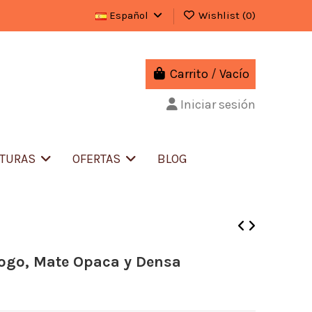
Español
Wishlist (
0
)
Carrito
/
Vacío
Iniciar sesión
ITURAS
OFERTAS
BLOG
logo, Mate Opaca y Densa