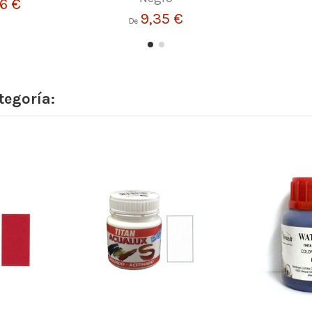
66 €
9,35 €
De
tegoría: