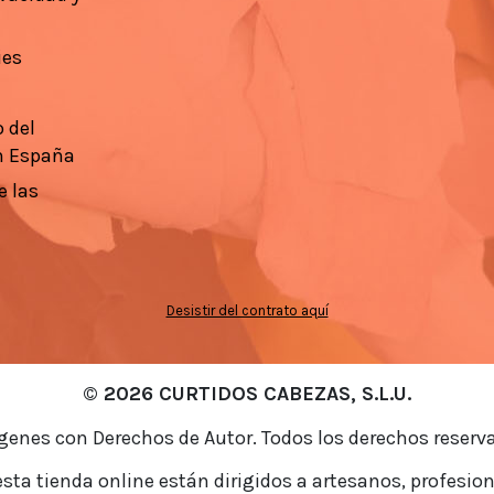
ies
 del
n España
e las
Desistir del contrato aquí
© 2026 CURTIDOS CABEZAS, S.L.U.
enes con Derechos de Autor. Todos los derechos reserv
sta tienda online están dirigidos a artesanos, profesion