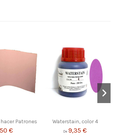
 hacer Patrones
Waterstain, color 4
Tapa por
T
,50 €
9,35 €
De