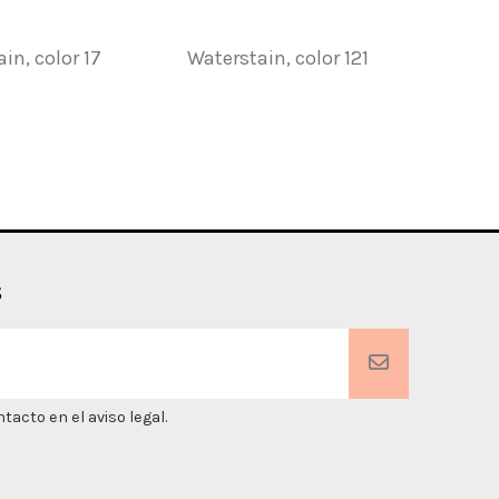
in, color 17
Waterstain, color 121
Pincele
s
acto en el aviso legal.