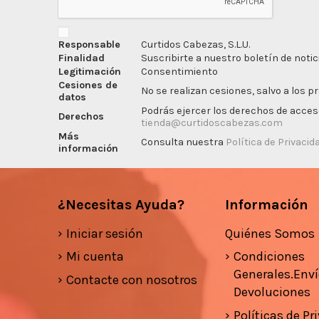
Responsable
Curtidos Cabezas, S.L.U.
Finalidad
Suscribirte a nuestro boletín de notic
Legitimación
Consentimiento
Cesiones de
No se realizan cesiones, salvo a los p
datos
Podrás ejercer los derechos de acceso,
Derechos
tienda@curtidoscabezas.com
Más
Consulta nuestra
Política de Privacid
información
¿Necesitas Ayuda?
Información
Iniciar sesión
Quiénes Somos
Mi cuenta
Condiciones
Generales.Enví
Contacte con nosotros
Devoluciones
Políticas de Pr