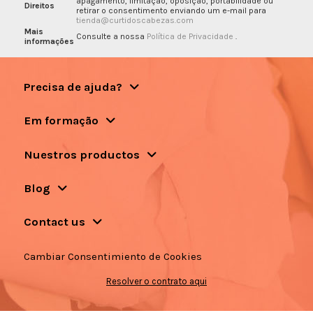
apagamento, limitação, oposição, portabilidade ou
Direitos
retirar o consentimento enviando um e-mail para
tienda@curtidoscabezas.com
Mais
Consulte a nossa
Política de Privacidade
.
informações
Precisa de ajuda?
Em formação
Nuestros productos
Blog
Contact us
Cambiar Consentimiento de Cookies
Resolver o contrato aqui