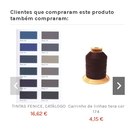
Clientes que compraram este produto
também compraram:
TINTAS FENICE, CATÁLOGO
Carrinho de linhas tera cor
TIN
174
16,62 €
4,15 €