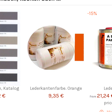
-15%
n, Katalog
Lederkantenfarbe. Orange
Led
2 €
9,35 €
21,24
From
pri
22