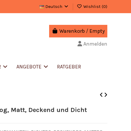
Deutsch
Wishlist (
0
)
Warenkorb
/
Empty
Anmelden
R
ANGEBOTE
RATGEBER
log, Matt, Deckend und Dicht