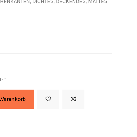
SCHENKANTEN, DICHTES, DECKENDES, MATTES
d
*
 Warenkorb