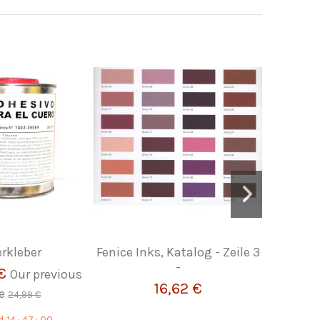
erkleber
Fenice Inks, Katalog - Zeile 3
Lederkant
-
 €
Our previous
16,62 €
ce
F
24,99 €
d.
14
:
46
:
58