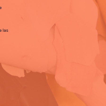
e
e las