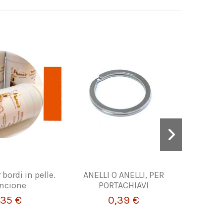
 bordi in pelle.
ANELLI O ANELLI, PER
Macchia
ncione
PORTACHIAVI
F
,35 €
0,39 €