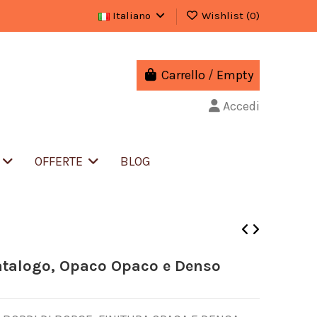
Italiano
Wishlist (
0
)
Carrello
/
Empty
Accedi
S
OFFERTE
BLOG
Catalogo, Opaco Opaco e Denso