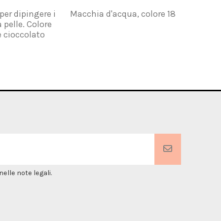
per dipingere i
Macchia d'acqua, colore 18
Kit d
a pelle. Colore
l'applicaz
 cioccolato
per
elle note legali.