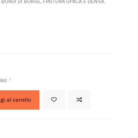
BORDI DI BORSE, FINITURA OPACA E DENSA.
uded
*
i al carrello