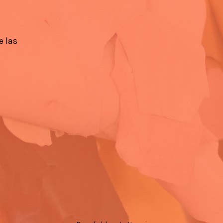
e las