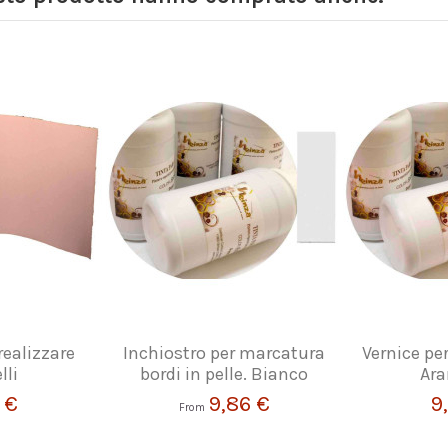
realizzare
Inchiostro per marcatura
Vernice per
lli
bordi in pelle. Bianco
Ara
 €
9,86 €
9
From