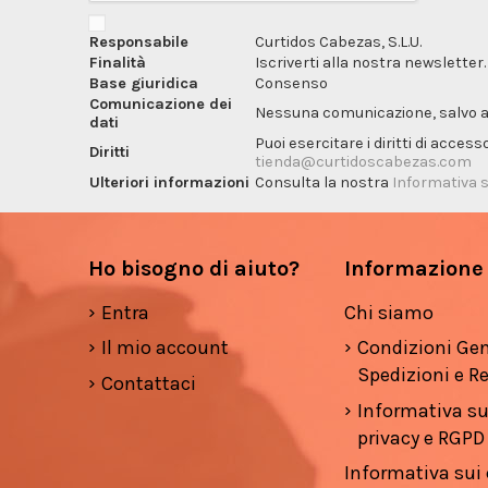
Responsabile
Curtidos Cabezas, S.L.U.
Finalità
Iscriverti alla nostra newsletter.
Base giuridica
Consenso
Comunicazione dei
Nessuna comunicazione, salvo ai f
dati
Puoi esercitare i diritti di acces
Diritti
tienda@curtidoscabezas.com
Ulteriori informazioni
Consulta la nostra
Informativa s
Ho bisogno di aiuto?
Informazione
Entra
Chi siamo
Il mio account
Condizioni Gen
Spedizioni e Re
Contattaci
Informativa su
privacy e RGPD
Informativa sui