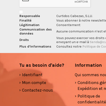
Responsable
Curtidos Cabezas, S.L.U.
Finalité
Vous abonner à notre newslette
Légitimation
Consentement
Communication des
Aucune communication n’est eff
données
Vous pouvez exercer vos droits d
Droits
envoyant un e-mail à
tienda@cu
Plus d’informations
Consultez notre
Politique de Co
Tu as besoin d'aide?
Information
Identifiant
Qui sommes no
Mon compte
Conditions gé
Expédition et r
Contactez-nous
Politique de
confidentialit