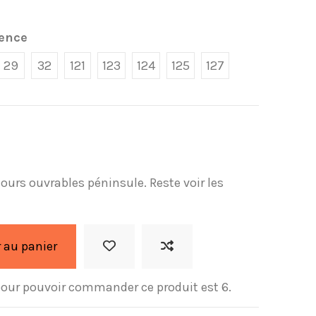
ence
29
32
121
123
124
125
127
 jours ouvrables péninsule. Reste voir les
 au panier
our pouvoir commander ce produit est 6.