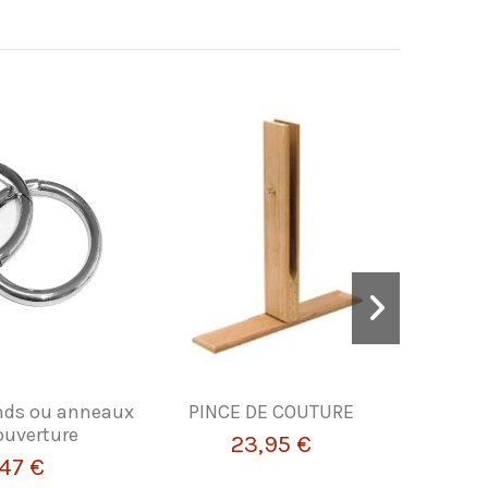
nds ou anneaux
PINCE DE COUTURE
BOUCLE
ouverture
23,95 €
,47 €