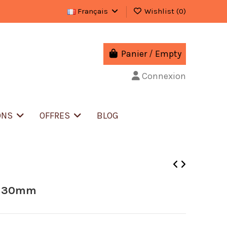
Français
Wishlist (
0
)
Panier
/
Empty
Connexion
ONS
OFFRES
BLOG
E 30mm