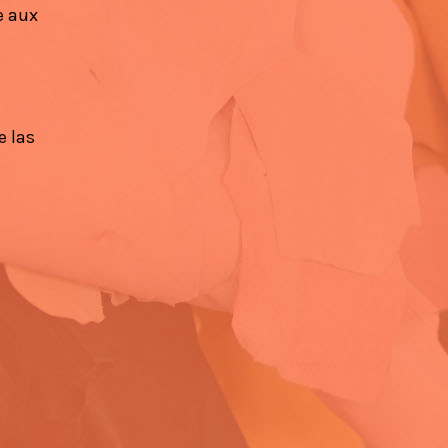
e aux
e las