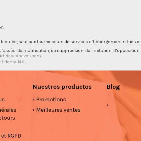
r.
ectuée, sauf aux fournisseurs de services d’hébergement situés da
’accès, de rectification, de suppression, de limitation, d’opposition
rtidoscabezas.com
nfidentialité
.
Nuestros productos
Blog
us
Promotions
nérales
Meilleures ventes
etours
é et RGPD