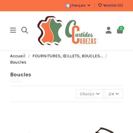
Français
Wishlist (
0
)
0
Accueil
FOURNITURES, ŒILLETS, BOUCLES…
Boucles
Boucles
Choisir
24