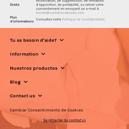
rectification, de suppression, de limitation,
Droits
d’opposition, de portabilité, ou retirer votre
consentement en envoyant un e-mail à
tienda@curtidoscabezas.com
Plus
Consultez notre
Politique de Confidentialité
.
d’informations
Tu as besoin d'aide?
Information
Nuestros productos
Blog
Contact us
Cambiar Consentimiento de Cookies
Se rétracter du contrat ici