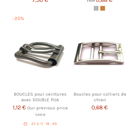
7,50 €
0,88 €
From
-25%
BOUCLES pour ceintures
Boucles pour colliers de
avec DOUBLE PUA
chien
1,12 €
0,68 €
Our previous price
1,50 €
25
d.
11
:
18
:
49